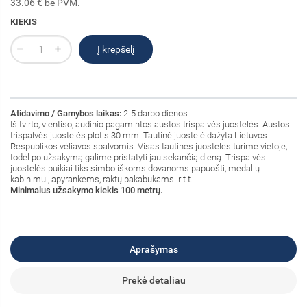
33.06 € be PVM.
KIEKIS
Į krepšelį
Atidavimo / Gamybos laikas:
2-5 darbo dienos
Iš tvirto, vientiso, audinio pagamintos austos trispalvės juostelės. Austos
trispalvės juostelės plotis 30 mm. Tautinė juostelė dažyta Lietuvos
Respublikos vėliavos spalvomis. Visas tautines juosteles turime vietoje,
todėl po užsakymą galime pristatyti jau sekančią dieną. Trispalvės
juostelės puikiai tiks simboliškoms dovanoms papuošti, medalių
kabinimui, apyrankėms, raktų pakabukams ir t.t.
Minimalus užsakymo kiekis 100 metrų.
Aprašymas
Prekė detaliau