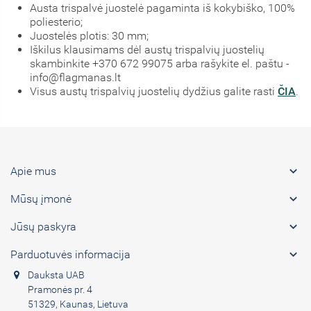
Austa trispalvė juostelė pagaminta iš kokybiško, 100%
poliesterio;
Juostelės plotis: 30 mm;
Iškilus klausimams dėl austų trispalvių juostelių
skambinkite +370 672 99075 arba rašykite el. paštu -
info@flagmanas.lt
Visus austų trispalvių juostelių dydžius galite rasti
ČIA
.

Apie mus

Mūsų įmonė

Jūsų paskyra

Parduotuvės informacija
Dauksta UAB
Pramonės pr. 4
51329, Kaunas, Lietuva