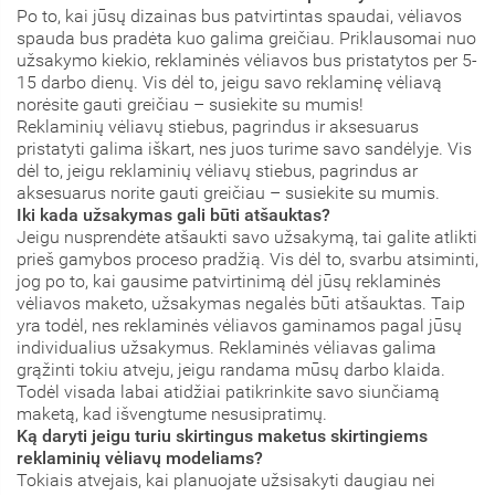
Po to, kai jūsų dizainas bus patvirtintas spaudai, vėliavos
spauda bus pradėta kuo galima greičiau. Priklausomai nuo
užsakymo kiekio, reklaminės vėliavos bus pristatytos per 5-
15 darbo dienų. Vis dėl to, jeigu savo reklaminę vėliavą
norėsite gauti greičiau – susiekite su mumis!
Reklaminių vėliavų stiebus, pagrindus ir aksesuarus
pristatyti galima iškart, nes juos turime savo sandėlyje. Vis
dėl to, jeigu reklaminių vėliavų stiebus, pagrindus ar
aksesuarus norite gauti greičiau – susiekite su mumis.
Iki kada užsakymas gali būti atšauktas?
Jeigu nusprendėte atšaukti savo užsakymą, tai galite atlikti
prieš gamybos proceso pradžią. Vis dėl to, svarbu atsiminti,
jog po to, kai gausime patvirtinimą dėl jūsų reklaminės
vėliavos maketo, užsakymas negalės būti atšauktas. Taip
yra todėl, nes reklaminės vėliavos gaminamos pagal jūsų
individualius užsakymus. Reklaminės vėliavas galima
grąžinti tokiu atveju, jeigu randama mūsų darbo klaida.
Todėl visada labai atidžiai patikrinkite savo siunčiamą
maketą, kad išvengtume nesusipratimų.
Ką daryti jeigu turiu skirtingus maketus skirtingiems
reklaminių vėliavų modeliams?
Tokiais atvejais, kai planuojate užsisakyti daugiau nei