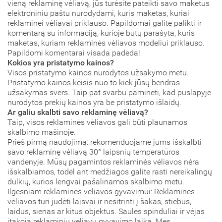
vieną reklaminę vėliavą, jūs turėsite pateikti savo maketus
elektroniniu paštu nurodydami, kuris maketas, kuriai
reklaminei vėliavai priklauso. Papildomai galite palikti ir
komentarą su informaciją, kurioje būtų parašyta, kuris
maketas, kuriam reklaminės vėliavos modeliui priklauso.
Papildomi komentarai visada padeda!
Kokios yra pristatymo kainos
?
Visos pristatymo kainos nurodytos užsakymo metu.
Pristatymo kainos keisis nuo to kiek jūsų bendras
užsakymas svers. Taip pat svarbu paminėti, kad puslapyje
nurodytos prekių kainos yra be pristatymo išlaidų.
Ar galiu skalbti savo reklaminę vėliavą?
Taip, visos reklaminės vėliavos gali būti plaunamos
skalbimo mašinoje.
Prieš pirmą naudojimą: rekomenduojame jums išskalbti
savo reklaminę vėliavą 30° laipsnių temperatūros
vandenyje. Mūsų pagamintos reklaminės vėliavos nėra
išskalbiamos, todėl ant medžiagos galite rasti nereikalingų
dulkių, kurios lengvai pašalinamos skalbimo metu.
Ilgesniam reklaminės vėliavos gyvavimui: Reklaminės
vėliavos turi judėti laisvai ir nesitrinti į šakas, stiebus,
laidus, sienas ar kitus objektus. Saulės spinduliai ir vėjas
įtakoja reklaminių vėliavų gyvavimo laiką. Mes