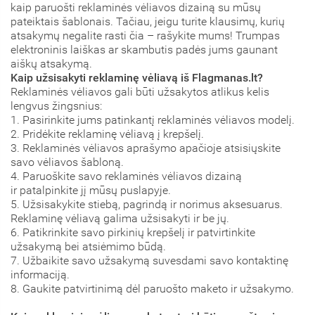
kaip paruošti reklaminės vėliavos dizainą su mūsų
pateiktais šablonais. Tačiau, jeigu turite klausimų, kurių
atsakymų negalite rasti čia – rašykite mums! Trumpas
elektroninis laiškas ar skambutis padės jums gaunant
aiškų atsakymą.
Kaip užsisakyti reklaminę vėliavą iš Flagmanas.lt?
Reklaminės vėliavos gali būti užsakytos atlikus kelis
lengvus žingsnius:
1. Pasirinkite jums patinkantį reklaminės vėliavos modelį.
2. Pridėkite reklaminę vėliavą į krepšelį.
3. Reklaminės vėliavos aprašymo apačioje atsisiųskite
savo vėliavos šabloną.
4. Paruoškite savo reklaminės vėliavos dizainą
ir patalpinkite jį mūsų puslapyje.
5. Užsisakykite stiebą, pagrindą ir norimus aksesuarus.
Reklaminę vėliavą galima užsisakyti ir be jų.
6. Patikrinkite savo pirkinių krepšelį ir patvirtinkite
užsakymą bei atsiėmimo būdą.
7. Užbaikite savo užsakymą suvesdami savo kontaktinę
informaciją.
8. Gaukite patvirtinimą dėl paruošto maketo ir užsakymo.