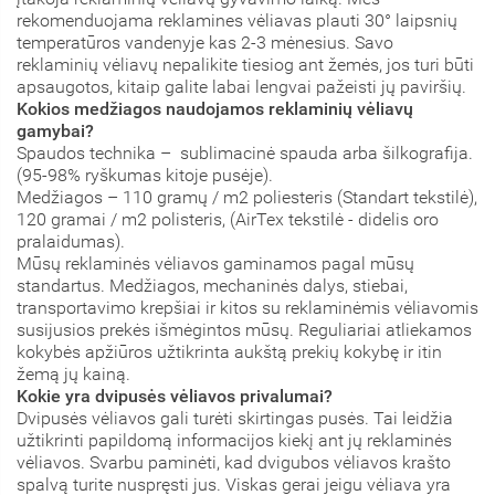
rekomenduojama reklamines vėliavas plauti 30° laipsnių
temperatūros vandenyje kas 2-3 mėnesius. Savo
reklaminių vėliavų nepalikite tiesiog ant žemės, jos turi būti
apsaugotos, kitaip galite labai lengvai pažeisti jų paviršių.
Kokios medžiagos naudojamos reklaminių vėliavų
gamybai?
Spaudos technika – sublimacinė spauda arba šilkografija.
(95-98% ryškumas kitoje pusėje).
Medžiagos – 110 gramų / m2 poliesteris (Standart tekstilė),
120 gramai / m2 polisteris, (AirTex tekstilė - didelis oro
pralaidumas).
Mūsų reklaminės vėliavos gaminamos pagal mūsų
standartus. Medžiagos, mechaninės dalys, stiebai,
transportavimo krepšiai ir kitos su reklaminėmis vėliavomis
susijusios prekės išmėgintos mūsų. Reguliariai atliekamos
kokybės apžiūros užtikrinta aukštą prekių kokybę ir itin
žemą jų kainą.
Kokie yra dvipusės vėliavos privalumai?
Dvipusės vėliavos gali turėti skirtingas pusės. Tai leidžia
užtikrinti papildomą informacijos kiekį ant jų reklaminės
vėliavos. Svarbu paminėti, kad dvigubos vėliavos krašto
spalvą turite nuspręsti jus. Viskas gerai jeigu vėliava yra