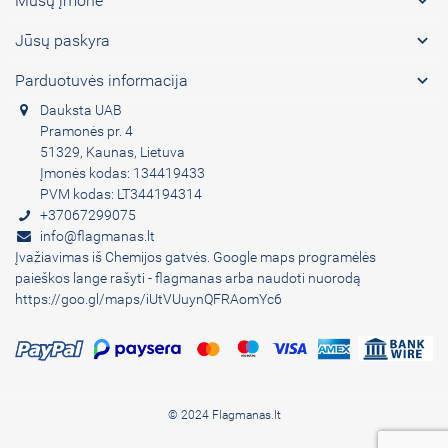

Mūsų įmonė

Jūsų paskyra

Parduotuvės informacija
Dauksta UAB
Pramonės pr. 4
51329, Kaunas, Lietuva
Įmonės kodas: 134419433
PVM kodas: LT344194314
+37067299075
info@flagmanas.lt
Įvažiavimas iš Chemijos gatvės. Google maps programėlės
paieškos lange rašyti - flagmanas arba naudoti nuorodą
https://goo.gl/maps/iUtVUuynQFRAomYc6
© 2024 Flagmanas.lt