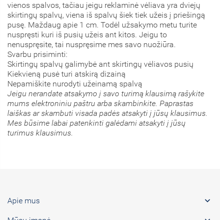
vienos spalvos, tačiau jeigu reklaminė vėliava yra dviejų
skirtingų spalvų, viena iš spalvų šiek tiek užeis į priešingą
pusę. Maždaug apie 1 cm. Todėl užsakymo metu turite
nuspręsti kuri iš pusių užeis ant kitos. Jeigu to
nenuspręsite, tai nuspręsime mes savo nuožiūra.
Svarbu prisiminti:
Skirtingų spalvų galimybė ant skirtingų vėliavos pusių
Kiekvieną pusė turi atskirą dizainą
Nepamiškite nurodyti užeinamą spalvą
Jeigu nerandate atsakymo į savo turimą klausimą rašykite
mums elektroniniu paštru arba skambinkite. Paprastas
laiškas ar skambuti visada padės atsakyti į jūsų klausimus.
Mes būsime labai patenkinti galėdami atsakyti į jūsų
turimus klausimus.

Apie mus