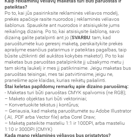
Kaip reklaminių vėliavų maketas turi būti paruoštas ir
pateiktas?
Po to, kai jūs pasirinksite reklaminės vėliavos modelį,
prekės apačioje rasite nuorodos į reklaminės vėliavos
šablonus. Spauskite ant nuorodos ir atsisiųskite jums
reikalingą dizainą. Po to, kai atsisiųsite šabloną, savo
dizainą galite patalpinti ant jo (
SVARBU
: tam, kad
paruoštumėte kuo geresnį maketą, perskaitykite prekės
aprašyme esančius patarimus ir pateiktas pagalbas, taip
būsite užtikrinti dėl aukštos kokybės maketo!).
Po to kai
maketas bus paruoštas patalpinkite jį užsakymo metu į
tam skirtą laukelį
ir mes jį patikrinsime. Jeigu maketas bus
paruoštas teisingai, mes tai patvirtinsime, jeigu ne,
pranešime apie klaidas, kurias reikėtų pašalinti.
Štai keletas papildomų remarkų apie dizaino paruošimą:
- Maketas turi būti paruoštas CMYK spalvomis (ne RGB);
– Maketo objektas turi būti vektoriniai;
– Konvertuokite tekstus į kontūrus;
– Geriausia, kad maketą paruoštumėte su Adobe Illustrator
(.AI, .PDF arba Vector file) arba Corel Draw;
– Maketą pateikite masteliu 1:1 ir 100DPI, arba masteliu
1:10 ir 300DPI (CMYK)
Kada mano reklaminės vėliavos bus pristatytos?