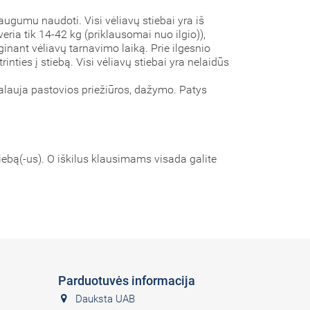
augumu naudoti. Visi vėliavų stiebai yra iš
veria tik 14-42 kg (priklausomai nuo ilgio)),
ilginant vėliavų tarnavimo laiką. Prie ilgesnio
rinties į stiebą. Visi vėliavų stiebai yra nelaidūs
eikalauja pastovios priežiūros, dažymo. Patys
iebą(-us). O iškilus klausimams visada galite
Parduotuvės informacija
Dauksta UAB