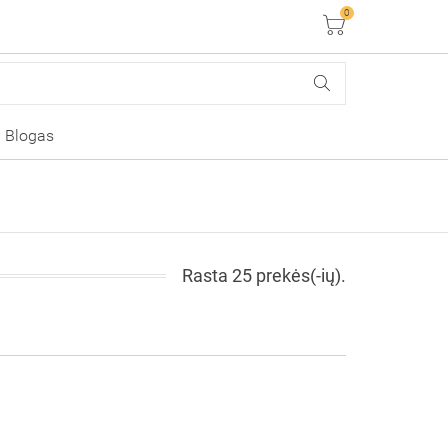
0
Krepšelis
Blogas
Rasta 25 prekės(-ių).