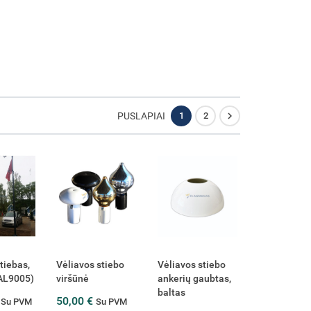

PUSLAPIAI
1
2
tiebas,
Vėliavos stiebo
Vėliavos stiebo
AL9005)
viršūnė
ankerių gaubtas,
baltas
€
50,00 €
Su PVM
Su PVM