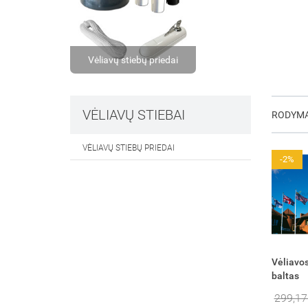
Vėliavų stiebų priedai
VĖLIAVŲ STIEBAI
RODYM
VĖLIAVŲ STIEBŲ PRIEDAI
-2%
Vėliavos
baltas
299,17