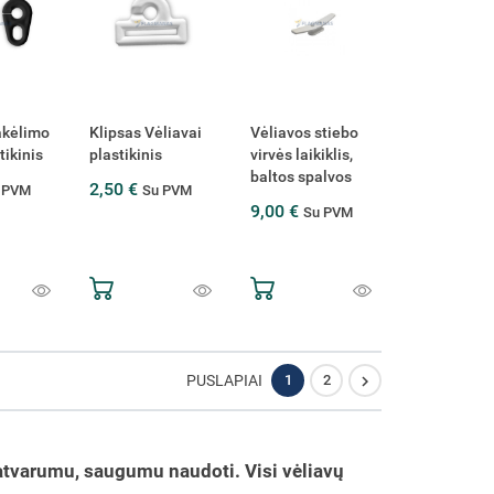
akėlimo
Klipsas Vėliavai
Vėliavos stiebo
tikinis
plastikinis
virvės laikiklis,
baltos spalvos
2,50 €
 PVM
Su PVM
9,00 €
Su PVM

PUSLAPIAI
1
2
 patvarumu, saugumu naudoti. Visi vėliavų