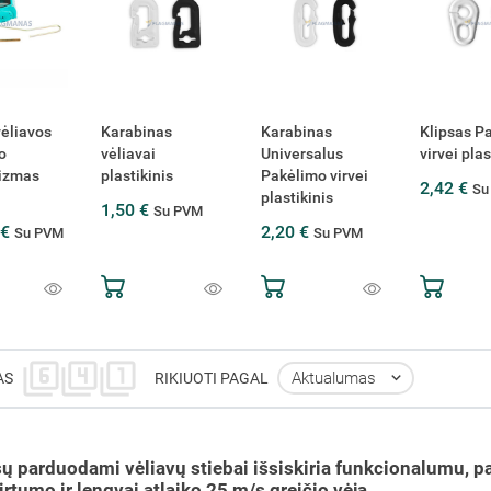
vėliavos
Karabinas
Karabinas
Klipsas P
o
vėliavai
Universalus
virvei plas
izmas
plastikinis
Pakėlimo virvei
2,42 €
Su
plastikinis
1,50 €
Su PVM
 €
2,20 €
Su PVM
Su PVM
Aktualumas

AS
RIKIUOTI PAGAL
Mūsų parduodami vėliavų stiebai išsiskiria funkcionalumu,
virtumo ir lengvai atlaiko 25 m/s greičio vėją.