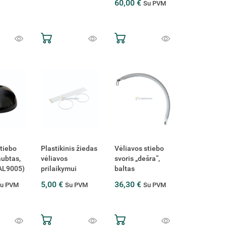
60,00 €
Su PVM
stiebo
Plastikinis žiedas
Vėliavos stiebo
aubtas,
vėliavos
svoris „dešra”,
AL9005)
prilaikymui
baltas
5,00 €
36,30 €
u PVM
Su PVM
Su PVM