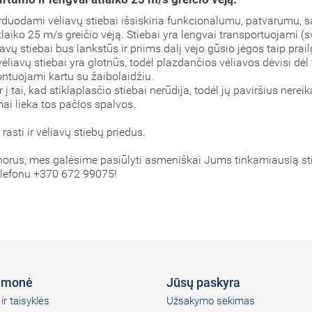
parduodami vėliavų stiebai išsiskiria funkcionalumu, patvarumu, s
tlaiko 25 m/s greičio vėją. Stiebai yra lengvai transportuojami (s
vėliavų stiebai bus lankstūs ir priims dalį vėjo gūsio jėgos taip pra
vėliavų stiebai yra glotnūs, todėl plazdančios vėliavos dėvisi dėl t
montuojami kartu su žaibolaidžiu.
 į tai, kad stiklaplasčio stiebai nerūdija, todėl jų paviršius ner
imai lieka tos pačios spalvos.
 rasti ir vėliavų stiebų priedus.
r norus, mes galėsime pasiūlyti asmeniškai Jums tinkamiausią st
elefonu +370 672 99075!
įmonė
Jūsų paskyra
ir taisyklės
Užsakymo sekimas