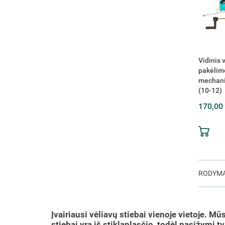
Vidinis 
pakėlim
mechan
(10-12)
170,00
RODYM
Įvairiausi vėliavų stiebai vienoje vietoje. 
stiebai yra iš stiklaplasčio, todėl pasižymi t