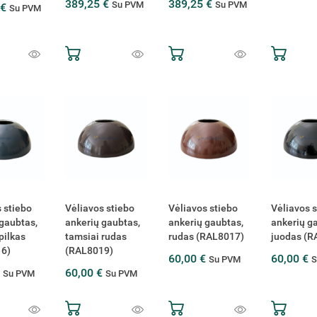
389,25 €
389,25 €
Su PVM
Su PVM
 €
Su PVM
 stiebo
Vėliavos stiebo
Vėliavos stiebo
Vėliavos 
gaubtas,
ankerių gaubtas,
ankerių gaubtas,
ankerių g
pilkas
tamsiai rudas
rudas (RAL8017)
juodas (R
6)
(RAL8019)
60,00 €
60,00 €
Su PVM
S
€
60,00 €
Su PVM
Su PVM