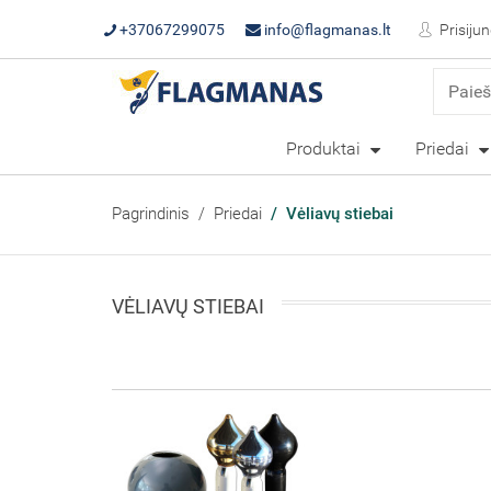
+37067299075
info@flagmanas.lt
Prisijun
Produktai
Priedai
Pagrindinis
Priedai
Vėliavų stiebai
VĖLIAVŲ STIEBAI