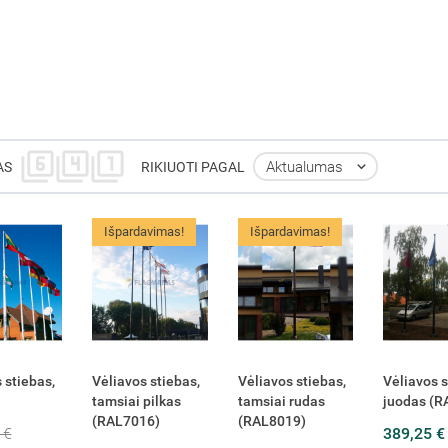
Aktualumas

AS
RIKIUOTI PAGAL
Išpardavimas!
Išpardavimas!
 stiebas,
Vėliavos stiebas,
Vėliavos stiebas,
Vėliavos s
tamsiai pilkas
tamsiai rudas
juodas (R
(RAL7016)
(RAL8019)
 €
389,25 