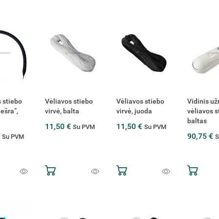
 stiebo
Vėliavos stiebo
Vėliavos stiebo
Vidinis už
dešra”,
virvė, balta
virvė, juoda
vėliavos s
baltas
11,50 €
11,50 €
Su PVM
Su PVM
€
90,75 €
Su PVM
S