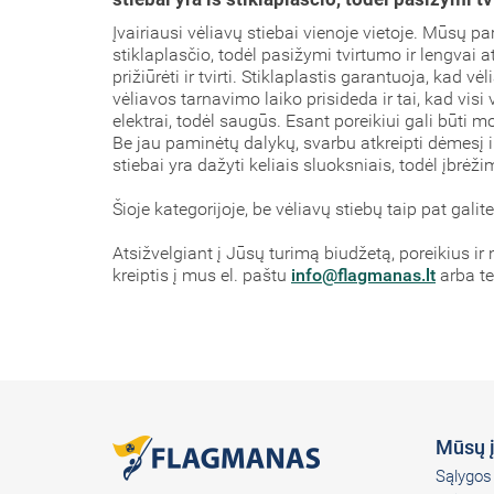
Įvairiausi vėliavų stiebai vienoje vietoje. Mūsų 
stiklaplasčio, todėl pasižymi tvirtumo ir lengvai a
prižiūrėti ir tvirti. Stiklaplastis garantuoja, kad 
vėliavos tarnavimo laiko prisideda ir tai, kad visi 
elektrai, todėl saugūs. Esant poreikiui gali būti 
Be jau paminėtų dalykų, svarbu atkreipti dėmesį ir
stiebai yra dažyti keliais sluoksniais, todėl įbrėž
Šioje kategorijoje, be vėliavų stiebų taip pat galite
Atsižvelgiant į Jūsų turimą biudžetą, poreikius i
kreiptis į mus el. paštu
info@flagmanas.lt
arba t
Mūsų 
Sąlygos 