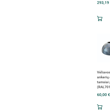
293,19
Vėliavos
ankerių 
tamsiai 
(RAL701
60,00 