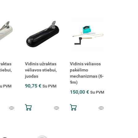
raktas
Vidinis užraktas
Vidinis vėliavos
tiebui,
vėliavos stiebui,
pakėlimo
juodas
mechanizmas (6-
9m)
90,75 €
u PVM
Su PVM
150,00 €
Su PVM