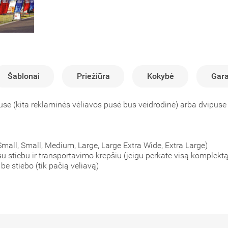
Šablonai
Priežiūra
Kokybė
Gara
puse (kita reklaminės vėliavos pusė bus veidrodinė) arba dvipus
 Small, Small, Medium, Large, Large Extra Wide, Extra Large)
su stiebu ir transportavimo krepšiu (jeigu perkate visą komplektą
 be stiebo (tik pačią vėliavą)