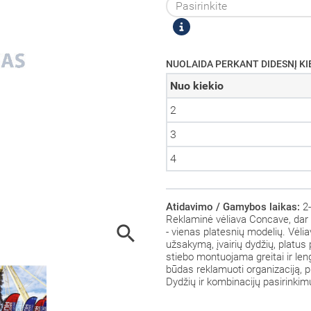
NUOLAIDA PERKANT DIDESNĮ KI
Nuo kiekio
2
3
4
Atidavimo / Gamybos laikas:
2-
Reklaminė vėliava Concave, dar 

-
vienas platesnių modelių
.
Vėlia
užsakymą, įvairių dydžių, platus
stiebo montuojama greitai ir len
būdas reklamuoti organizaciją, p
Dydžių ir kombinacijų pasirinki