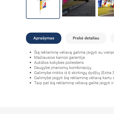
Aprašymas
Prekė detaliau
Šią reklaminę vėliavą galima įsigyti su vien
Mažiausios kainos garantija
Aukštos kokybės poliesteris
Daugybė įmanomų kombinacijų
Galimybė rinktis iš 6 skirtingų dydžių (Extra
Galimybė įsigyti šią reklaminę vėliavą kartu 
Taip pat šią reklaminę vėliavą galite įsigyti ir