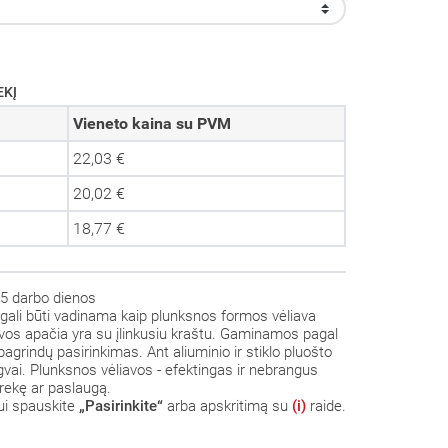
EKĮ
Vieneto kaina su PVM
22,03 €
20,02 €
18,77 €
5 darbo dienos
gali būti vadinama kaip plunksnos formos vėliava
vos apačia yra su įlinkusiu kraštu.
Gaminamos pagal
 pagrindų pasirinkimas.
Ant aliuminio ir stiklo pluošto
gvai.
Plunksnos vėliavos - efektingas ir nebrangus
rekę ar paslaugą.
mui spauskite
„Pasirinkite“
arba apskritimą su
(i)
raide.