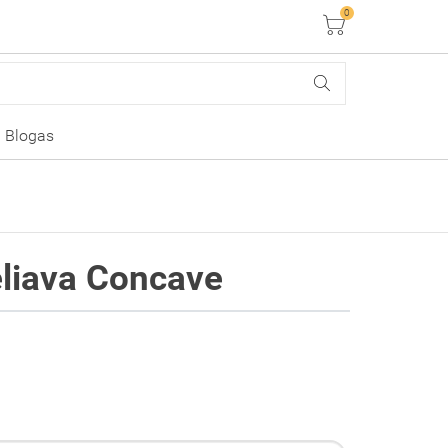
0
Krepšelis
Blogas
liava Concave