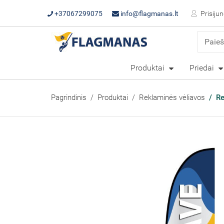
+37067299075
info@flagmanas.lt
Prisijun
Produktai
Priedai
Pagrindinis
Produktai
Reklaminės vėliavos
Re