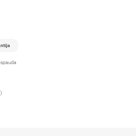
ntija
e spauda
)