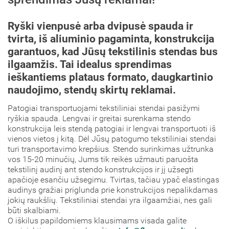
Ryški vienpusė arba dvipusė spauda ir
tvirta, iš aliuminio pagaminta, konstrukcija
garantuos, kad Jūsų tekstilinis stendas bus
ilgaamžis. Tai idealus sprendimas
ieškantiems plataus formato, daugkartinio
naudojimo, stendų skirtų reklamai.
Patogiai transportuojami tekstiliniai stendai pasižymi
ryškia spauda. Lengvai ir greitai surenkama stendo
konstrukcija leis stendą patogiai ir lengvai transportuoti iš
vienos vietos į kitą. Dėl Jūsų patogumo tekstiliniai stendai
turi transportavimo krepšius. Stendo surinkimas užtrunka
vos 15-20 minučių, Jums tik reikės užmauti paruošta
tekstilinį audinį ant stendo konstrukcijos ir jį užsegti
apačioje esančiu užsegimu. Tvirtas, tačiau ypač elastingas
audinys gražiai priglunda prie konstrukcijos nepalikdamas
jokių raukšlių. Tekstiliniai stendai yra ilgaamžiai, nes gali
būti skalbiami.
O iškilus papildomiems klausimams visada galite