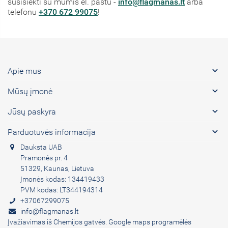
susisiekti su mumis el. paštu -
info@flagmanas.lt
arba
telefonu
+370 672 99075
!

Apie mus

Mūsų įmonė

Jūsų paskyra

Parduotuvės informacija
Dauksta UAB
Pramonės pr. 4
51329, Kaunas, Lietuva
Įmonės kodas: 134419433
PVM kodas: LT344194314
+37067299075
info@flagmanas.lt
Įvažiavimas iš Chemijos gatvės. Google maps programėlės