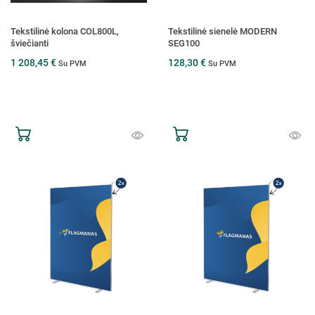
Tekstilinė kolona COL800L,
Tekstilinė sienelė MODERN
šviečianti
SEG100
1 208,45 €
128,30 €
Su PVM
Su PVM