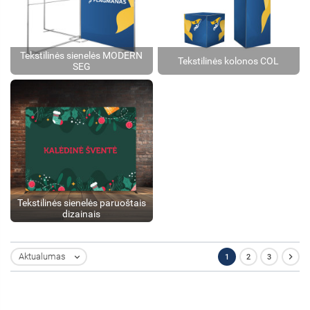
Tekstilinės sienelės MODERN
Tekstilinės kolonos COL
SEG
Tekstilinės sienelės paruoštais
dizainais

Aktualumas
1
2
3
