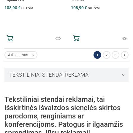
108,90 €
108,90 €
Su PVM
Su PVM

Aktualumas
1
2
3

TEKSTILINIAI STENDAI REKLAMAI
Tekstiliniai stendai reklamai, tai
išskirtinės išvaizdos sienelės skirtos
parodoms, renginiams ar
konferencijoms. Patogus ir ilgaamžis
sprendimas Jūsų reklamai!