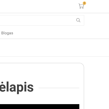
0
Krepšelis
Blogas
ėlapis