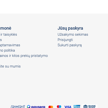
įmonė
Jūsų paskyra
ir taisyklės
Užsakymo sekimas
s
Prisijungti
 aptarnavimas
Sukurti paskyrą
o politika
ainos ir kitos prekių pristatymo
kite su mumis