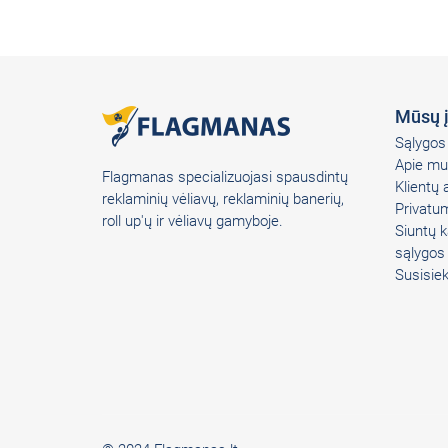
Mūsų 
Sąlygos 
Apie mu
Flagmanas specializuojasi spausdintų
Klientų
reklaminių vėliavų, reklaminių banerių,
Privatum
roll up'ų ir vėliavų gamyboje.
Siuntų k
sąlygos
Susisie