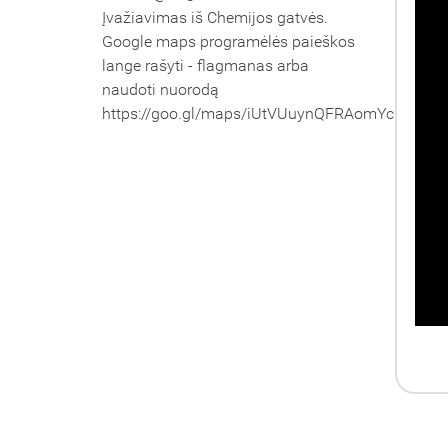
Įvažiavimas iš Chemijos gatvės.
Google maps programėlės paieškos
lange rašyti - flagmanas arba
naudoti nuorodą
https://goo.gl/maps/iUtVUuynQFRAomYc6