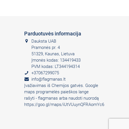
Parduotuvės informacija
Dauksta UAB
Pramonės pr. 4
51329, Kaunas, Lietuva
Įmonės kodas: 134419433
PVM kodas: LT344194314
+37067299075
info@flagmanas.lt
Įvažiavimas iš Chemijos gatvės. Google
maps programėlės paieškos lange
rašyti - flagmanas arba naudoti nuorodą
https://goo.gl/maps/iUtVUuynQFRAomYc6