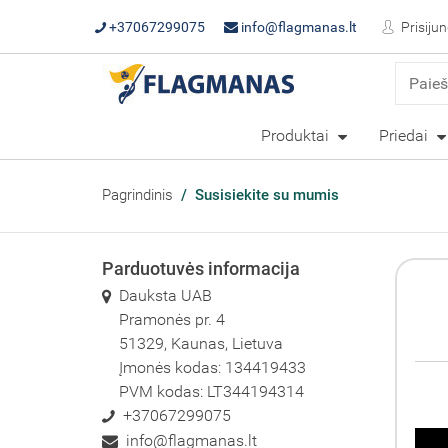
+37067299075
info@flagmanas.lt
Prisijun
Produktai
Priedai
Pagrindinis
Susisiekite su mumis
Parduotuvės informacija
Dauksta UAB
Pramonės pr. 4
51329, Kaunas, Lietuva
Įmonės kodas: 134419433
PVM kodas: LT344194314
+37067299075
info@flagmanas.lt