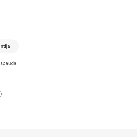
ntija
e spauda
)