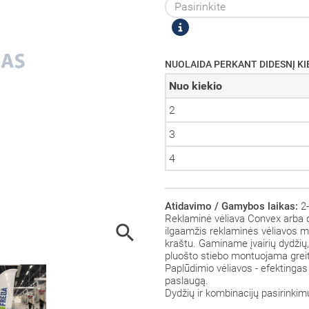
NUOLAIDA PERKANT DIDESNĮ KI
Nuo kiekio
2
3
4
Atidavimo / Gamybos laikas:
2-
Reklaminė vėliava Convex arba d

ilgaamžis reklaminės vėliavos mo
kraštu.
Gaminame įvairių dydžių,
pluošto stiebo montuojama greita
Paplūdimio vėliavos - efektingas
paslaugą.
Dydžių ir kombinacijų pasirinki