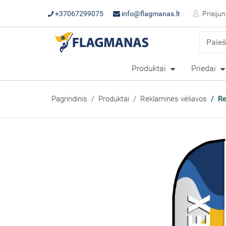
+37067299075
info@flagmanas.lt
Prisijun
Produktai
Priedai
Pagrindinis
Produktai
Reklaminės vėliavos
Re