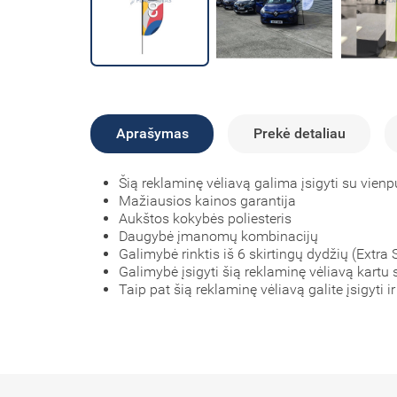
Aprašymas
Prekė detaliau
Šią reklaminę vėliavą galima įsigyti su vien
Mažiausios kainos garantija
Aukštos kokybės poliesteris
Daugybė įmanomų kombinacijų
Galimybė rinktis iš 6 skirtingų dydžių (Extra
Galimybė įsigyti šią reklaminę vėliavą kartu 
Taip pat šią reklaminę vėliavą galite įsigyti ir