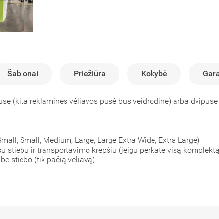
Šablonai
Priežiūra
Kokybė
Gara
puse (kita reklaminės vėliavos pusė bus veidrodinė) arba dvipus
 Small, Small, Medium, Large, Large Extra Wide, Extra Large)
su stiebu ir transportavimo krepšiu (jeigu perkate visą komplektą
 be stiebo (tik pačią vėliavą)