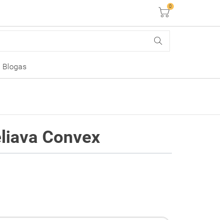
0
Krepšelis
Blogas
liava Convex