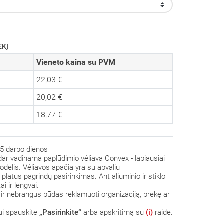
EKĮ
Vieneto kaina su PVM
22,03 €
20,02 €
18,77 €
5 darbo dienos
ar vadinama paplūdimio vėliava Convex - labiausiai
delis. Vėliavos apačia yra su apvaliu
 platus pagrindų pasirinkimas.
Ant aliuminio ir stiklo
i ir lengvai.
 ir nebrangus būdas reklamuoti organizaciją, prekę ar
mui spauskite
„Pasirinkite“
arba apskritimą su
(i)
raide.