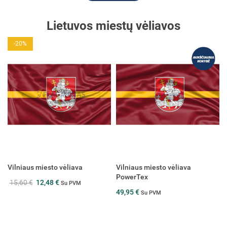
Lietuvos miestų vėliavos
Vilniaus miesto vėliava
Kauno miesto vėliava
PowerTex
15,60 €
Su PVM
49,95 €
Su PVM