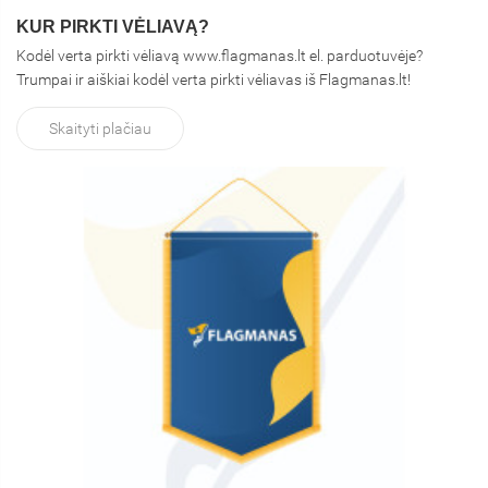
KUR PIRKTI VĖLIAVĄ?
Kodėl verta pirkti vėliavą www.flagmanas.lt el. parduotuvėje?
Trumpai ir aiškiai kodėl verta pirkti vėliavas iš Flagmanas.lt!
Skaityti plačiau