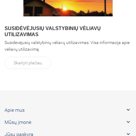
SUSIDĖVĖJUSIŲ VALSTYBINIŲ VĖLIAVŲ
UTILIZAVIMAS
Susidėvėjusių valstybinių vėliavų utilizavimas. Visa informacija apie
vėliavų utilizavimą.
Skaityti plačiau

Apie mus

Mūsų įmonė

Jūsų paskyra