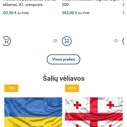
200
200, juoda
363,00 €
363,00 €
Su PVM
Su PVM
Visos prekės
Šalių vėliavos
-20%