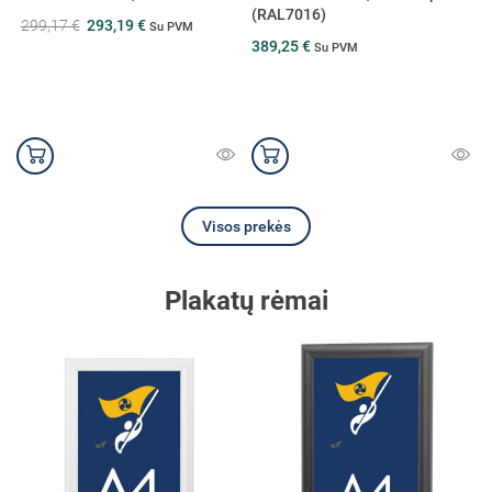
(RAL7016)
(RAL8019)
389,25 €
389,25 €
Su PVM
Su PVM
Visos prekės
Plakatų rėmai
Nauja