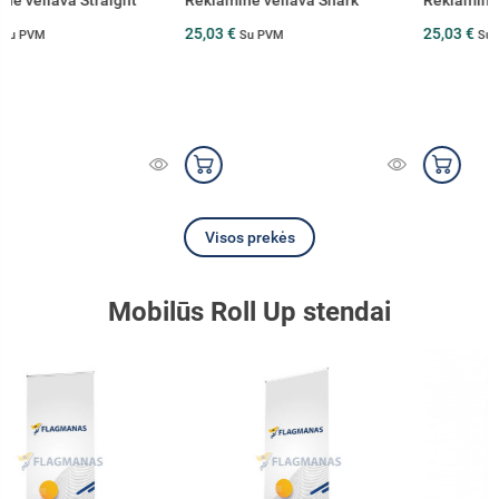
Reklaminė vėliava Shark
Reklaminė vėliava Convex
25,03 €
25,03 €
Su PVM
Su PVM
Visos prekės
Mobilūs Roll Up stendai