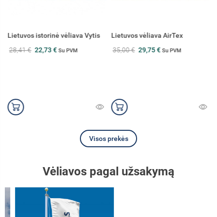
Lietuvos istorinė vėliava Vytis
Lietuvos vėliava AirTex
28,41 €
22,73 €
35,00 €
29,75 €
Su PVM
Su PVM
Visos prekės
Vėliavos pagal užsakymą