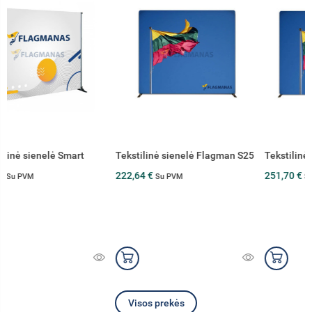
Tekstilinė sienelė Flagman S25
Tekstilinė sienelė Flagman S30
222,64 €
251,70 €
Su PVM
Su PVM
Visos prekės