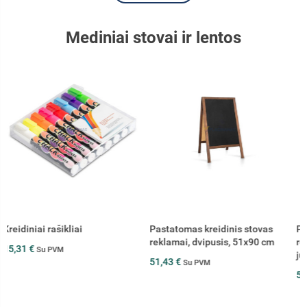
Mediniai stovai ir lentos
Pastatomas kreidinis stovas
Pastatomas kreidinis stovas
reklamai, dvipusis, 51x90 cm
reklamai, dvipusis, 51x90 cm,
juodas
51,43 €
Su PVM
51,43 €
Su PVM