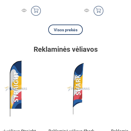
Visos prekės
Reklaminės vėliavos