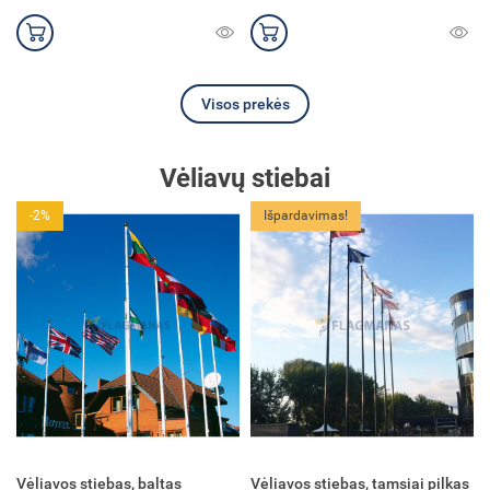
Visos prekės
Vėliavų stiebai
Išpardavimas!
Išpardavimas!
Vėliavos stiebas, tamsiai pilkas
Vėliavos stiebas, tamsiai rudas