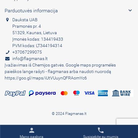

Parduotuvės informacija
Dauksta UAB
Pramonės pr. 4
51329, Kaunas, Lietuva
Įmonės kodas: 134419433
PVM kodas: LT344194314
+37067299075
info@flagmanas.lt
Įvažiavimas iš Chemijos gatvės. Google maps programėlės
paieškos lange rašyti - flagmanas arba naudoti nuorodą
https://goo.gl/maps/iUtVUuynQFRAomYc6
© 2024 Flagmanas.lt
person
phone
Mano paskyra
Susisiekite su mumis