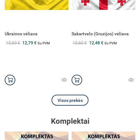
Sakartvelo (Gruzijos) vėliava
Latvijos vėliava
15,60 €
12,48 €
15,60 €
Su PVM
Su PVM
Visos prekės
Komplektai