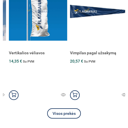
Vertikalios vėliavos
Vimpilas pagal užsakymą
14,35 €
20,57 €
Su PVM
Su PVM
Visos prekės