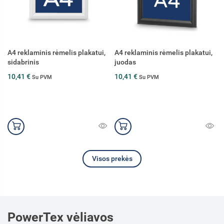
A4 reklaminis rėmelis plakatui,
Šviečiantis rėmelis Flagman
juodas
Light, A4, juodas
10,41 €
65,34 €
Su PVM
Su PVM
Visos prekės
PowerTex vėliavos