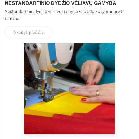
NESTANDARTINIO DYDŽIO VĖLIAVŲ GAMYBA
Nestandartinio dydžio vėliavų gamyba - aukšta kokybė ir greiti
terminai
Skaityti plačiau