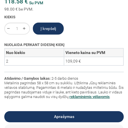
118.58 €
Su PVM
98.00 € be PVM.
KIEKIS
Į krepšelį
NUOLAIDA PERKANT DIDESNĮ KIEKĮ
Nuo kiekio
Vieneto kaina su PVM
2
109,09 €
Atidavimo / Gamybos laikas:
2-5 darbo dienos
Metalinis pagrindas 58 x 58 cm su sukikliu. Užtikrina Jūsų reklaminės
vėliavos stabilumą. Pagamintas iš metalo ir nudažytas milteliniu būdu. Šis
pagrindas naudojamas viduje ir lauke, ant kieto paviršiaus. Lauko ir vidaus
sąlygoms galima naudoti su visų dydžių
reklaminėmis vėliavomis
.
Aprašymas