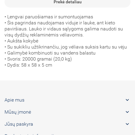
Prekė detaliau
• Lengvai paruošiamas ir sumontuojamas
• Šis pagrindas naudojamas viduje ir lauke, ant kieto
paviršiaus. Lauko ir vidaus sąlygoms galima naudoti su
visų dydžių reklaminėmis vėliavomis.
• Aukšta kokybė
• Su sukikliu užtikrinančiu, jog vėliava suksis kartu su vėju
• Galimybė kombinuoti su vandens balastu
• Svoris: 20000 gramai (20,0 kg)
• Dydis: 58 x 58 x 5 cm

Apie mus

Mūsų įmonė

Jūsų paskyra