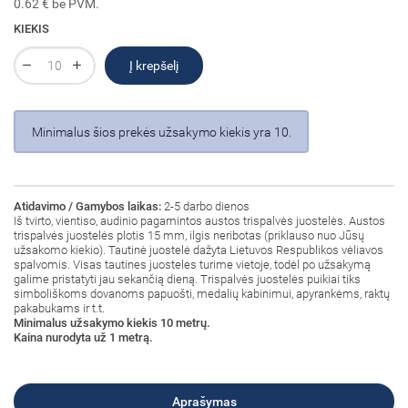
0.62 € be PVM.
KIEKIS
Į krepšelį
Minimalus šios prekės užsakymo kiekis yra 10.
Atidavimo / Gamybos laikas:
2-5 darbo dienos
Iš tvirto, vientiso, audinio pagamintos austos trispalvės juostelės. Austos
trispalvės juostelės plotis 15 mm, ilgis neribotas (priklauso nuo Jūsų
užsakomo kiekio). Tautinė juostelė dažyta Lietuvos Respublikos vėliavos
spalvomis. Visas tautines juosteles turime vietoje, todėl po užsakymą
galime pristatyti jau sekančią dieną. Trispalvės juostelės puikiai tiks
simboliškoms dovanoms papuošti, medalių kabinimui, apyrankėms, raktų
pakabukams ir t.t.
Minimalus užsakymo kiekis 10 metrų.
Kaina nurodyta už 1 metrą.
Aprašymas