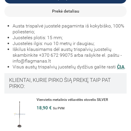
Prekė detaliau
Austa trispalvė juostelė pagaminta iš kokybiško, 100%
poliesterio;
Juostelės plotis: 15 mm;
Juostelės ilgis: nuo 10 metrų ir daugiau;
Iškilus klausimams dėl austų trispalvių juostelių
skambinkite +370 672 99075 arba rašykite el. paštu -
info@flagmanas.lt
Visus austų trispalvių juostelių dydžius galite rasti
ČIA
.
KLIENTAI, KURIE PIRKO ŠIĄ PREKĘ TAIP PAT
PIRKO:
Lietuvos stalinė vėliavėlė, 12 x 20 cm
3,50 €
Su PVM