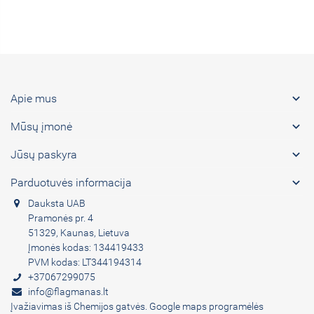

Apie mus

Mūsų įmonė

Jūsų paskyra

Parduotuvės informacija
Dauksta UAB
Pramonės pr. 4
51329, Kaunas, Lietuva
Įmonės kodas: 134419433
PVM kodas: LT344194314
+37067299075
info@flagmanas.lt
Įvažiavimas iš Chemijos gatvės. Google maps programėlės