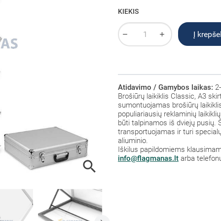
KIEKIS
Į krepšel
Atidavimo / Gamybos laikas:
2-
Brošiūrų laikiklis Classic, A3 s
sumontuojamas brošiūrų laikikl
populiariausių reklaminių laikikl
būti talpinamos iš dviejų pusių. 
transportuojamas ir turi special
aliuminio.
Iškilus papildomiems klausimams
info@flagmanas.lt
arba telefon
