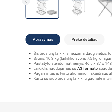
Aprašymas
Prekė detaliau
Šis brošiūrų laikiklis neužima daug vietos, to
Svoris: 10,3 kg (laikiklio svoris 7,5 kg, o laga
Pastatyto stendo matmenys: 46,5 x 37 x 14
Laikiklis naudojamas su
A3 formato
spauda
Pagamintas iš tvirto aliuminio ir skaidraus ak
Kartu su šiuo brošiūrų laikikliu gaunate ir tv