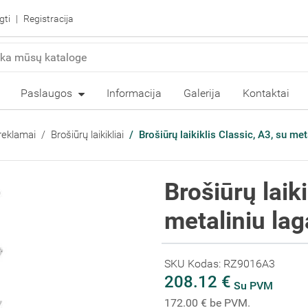
gti
Registracija
Paslaugos
Informacija
Galerija
Kontaktai
reklamai
Brošiūrų laikikliai
Brošiūrų laikiklis Classic, A3, su me
Brošiūrų laiki
metaliniu la
SKU Kodas: RZ9016A3
208.12 €
Su PVM
172.00 € be PVM.