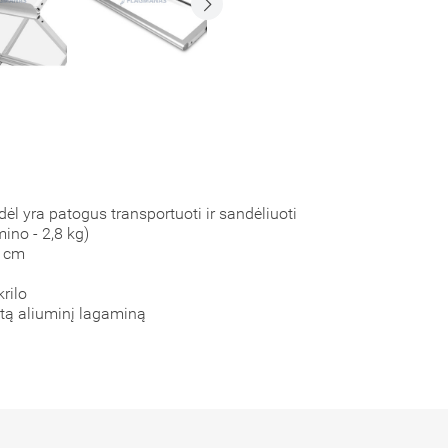
dėl yra patogus transportuoti ir sandėliuoti
mino - 2,8 kg)
8 cm
rilo
irtą aliuminį lagaminą