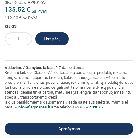
SKU Kodas: RZ9016M
135.52 €
Su PVM
112.00 € be PVM.
KIEKIS
Į krepšelį
Atidavimo / Gamybos laikas:
2-7 darbo dienos
Brošiūrų laikiklis Classic, A4 skirtas Jūsų paslaugų ar produktų reklamai.
Lengvai sumontuojamas brošiūrų laikiklis naudojamas su A4 formato
brošiūromis. Tai vienas populiariausių reklaminių laikiklių modelių dėl savo
funkcionalumo, nes brošiūros gali būti talpinamos iš dviejų pusių. Šis
stendas idealiai tinka parodų metu, nes yra lengvai transportuojamas ir turi
specialų transportavimo krepšį.
Iškilus papildomiems klausimams visada galite susisiekti su mumis el.
paštu -
info@flagmanas.lt
arba telefonu
+370 672 99075
!
Aprašymas