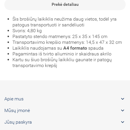
Prekė detaliau
Šis brošiūrų laikiklis neužima daug vietos, todėl yra
patogus transportuoti ir sandėliuoti
Svoris: 4,80 kg
Pastatyto stendo matmenys: 25 x 35 x 145 cm
Transportavimo krepšio matmenys: 14,5
x 47 x 32 cm
Laikiklis naudojamas su
A4 formato
spauda
Pagamintas iš tvirto aliuminio ir skaidraus akrilo
Kartu su šiuo brošiūrų laikikliu gaunate ir patogų
transportavimo krepšį

Apie mus

Mūsų įmonė

Jūsų paskyra