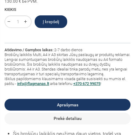
130.00 € be PVM.
KIEKIS
Į krepšelį
Atidavimo / Gamybos laikas:
2-7 darbo dienos
Brošiūrų laikiklis Multi, A4 ir A3 skirtas Jūsų paslaugų ar produktų reklamai.
Lengvai sumontuojamas brošiūrų laikiklis naudojamas su A4 formato
brošiūromis. Šis brošiūrų laikiklis naudojamas su dviejų dydžių
brošiūromis: A4 ir A3. Stendas idealiai tinka parodų metu, nes yra lengvai
transportuojamas ir turi specialų transportavimo lagaminą.
Iškilus papildomiems klausimams visada galite susisiekti su mumis el.
paštu -
info@flagmanas.lt
arba telefonu
+370 672 99075
!
Aprašymas
Prekė detaliau
Šis brošiūrų laikiklis neužima daug vietos, todėl yra