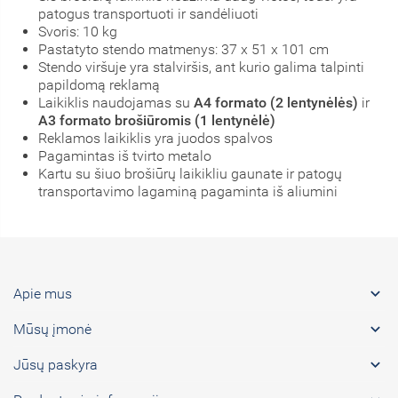
patogus transportuoti ir sandėliuoti
Svoris: 10 kg
Pastatyto stendo matmenys: 37 x 51 x 101 cm
Stendo viršuje yra stalviršis, ant kurio galima talpinti
papildomą reklamą
Laikiklis naudojamas su
A4 formato (2 lentynėlės)
ir
A3 formato brošiūromis (1 lentynėlė)
Reklamos laikiklis yra juodos spalvos
Pagamintas iš tvirto metalo
Kartu su šiuo brošiūrų laikikliu gaunate ir patogų
transportavimo lagaminą pagaminta iš aliumini

Apie mus

Mūsų įmonė

Jūsų paskyra