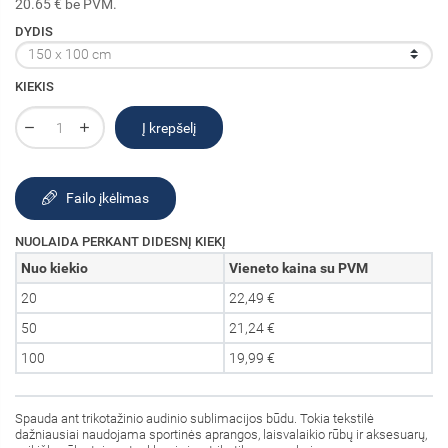
20.65 € be PVM.
DYDIS
KIEKIS
Į krepšelį
Failo įkėlimas
NUOLAIDA PERKANT DIDESNĮ KIEKĮ
Nuo kiekio
Vieneto kaina su PVM
20
22,49 €
50
21,24 €
100
19,99 €
Spauda ant trikotažinio audinio sublimacijos būdu. Tokia tekstilė
dažniausiai naudojama sportinės aprangos, laisvalaikio rūbų ir aksesuarų,