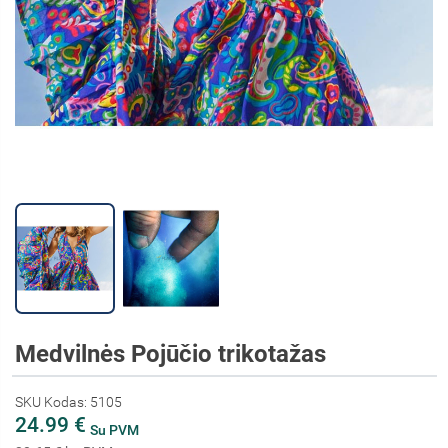
Medvilnės Pojūčio trikotažas
SKU Kodas: 5105
24.99 €
Su PVM