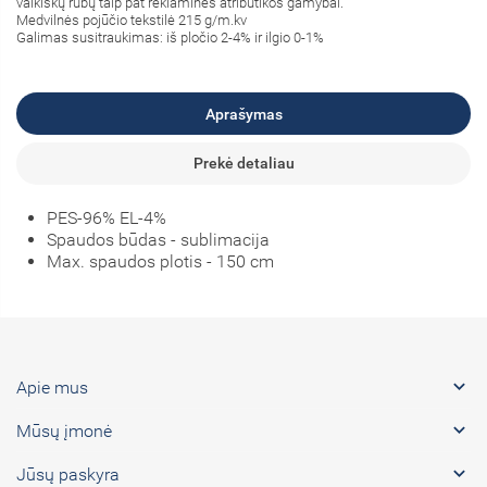
vaikiškų rūbų taip pat reklaminės atributikos gamybai.
Medvilnės pojūčio tekstilė 215 g/m.kv
Galimas susitraukimas: iš pločio 2-4% ir ilgio 0-1%
Aprašymas
Prekė detaliau
PES-96% EL-4%
Spaudos būdas - sublimacija
Max. spaudos plotis - 150 cm

Apie mus

Mūsų įmonė

Jūsų paskyra