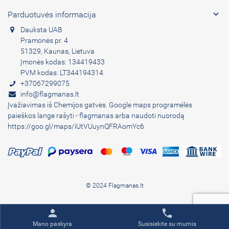

Parduotuvės informacija
Dauksta UAB
Pramonės pr. 4
51329, Kaunas, Lietuva
Įmonės kodas: 134419433
PVM kodas: LT344194314
+37067299075
info@flagmanas.lt
Įvažiavimas iš Chemijos gatvės. Google maps programėlės
paieškos lange rašyti - flagmanas arba naudoti nuorodą
https://goo.gl/maps/iUtVUuynQFRAomYc6
© 2024 Flagmanas.lt
person
phone
Mano paskyra
Susisiekite su mumis