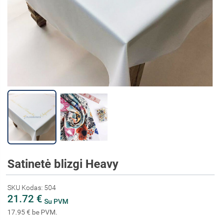
Satinetė blizgi Heavy
SKU Kodas: 504
21.72 €
Su PVM
17.95 € be PVM.