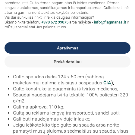
parodose ir t.t. Gulto rėmas pagamintas iš tvirtos medienos. Rėmas
lengvai sustatomas, sandėliuojamas ir transportuojamas. Gulto tekstilinė
atrama gaminame iš aukštos kokybės poliesterio.
Vis dar sunku išsirinkti ir reikia daugiau informacijos?
Skambinkite telefonu
+370 672 99075
arba rašykite -
info@flagmanas.lt
ir
mūsų specialistai Jus pakonsultuos.
Aprašymas
Prekė detaliau
Gulto spaudos dydis 124 x 50 cm (šabloną
maketavimui galima atsisiųsti paspaudus
ČIA
);
Gulto konstrukcija pagaminta iš tvirtos medienos;
Spaudai naudojama tvirta tekstilė: 100% poliesteri 320
g/m2;
Galima apkrova: 110 kg;
Gultą su reklama lengvą transportuoti, sandėliuoti;
Gali būti naudojamas viduje ir lauke;
Jeigu ieškote kito tipo gulto su spauda arba norite
pamatyti mūsų siūlomus sėdmaišius su spauda, visus