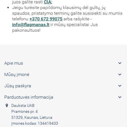
juos galite rasti
ČIA
;
Jeigu turėsite papildomų klausimų dėl gultų, jų
spaudos, pristatymo terminų galite susisiekti su mumis
telefonu
+370 672 99075
arba rašykite -
info@flagmanas.lt
ir mūsų specialistai Jus
pakonsultuos!

Apie mus

Mūsų įmonė

Jūsų paskyra

Parduotuvės informacija
Dauksta UAB
Pramonės pr. 4
51329, Kaunas, Lietuva
Įmonės kodas: 134419433