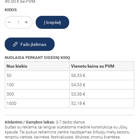
49.00 € be PVM.
KIEKIS
Į krepšelį
Failo įkėlimas
NUOLAIDA PERKANT DIDESNĮ KIEKĮ
Nuo kiekio
Vieneto kaina su PVM
50
56,33 €
100
54,55 €
300
53,36 €
1000
52,18 €
Atidavimo / Gamybos laikas:
3-7 darbo dienos
Gultas su reklama, tai lengvai sustatoma medinė konstrukcija su Jūsų
spauda. Tai puikus reklaminis įrankis naudojamas šiltuoju metų sezonu
renginių vietose, kavinėse, festivaliuose, iškylose, įmonių šventėse,