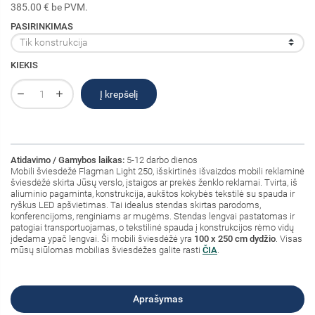
385.00 € be PVM.
PASIRINKIMAS
KIEKIS
Į krepšelį
Atidavimo / Gamybos laikas:
5-12 darbo dienos
Mobili šviesdėžė Flagman Light 250, išskirtinės išvaizdos mobili reklaminė
šviesdėžė skirta Jūsų verslo, įstaigos ar prekės ženklo reklamai. Tvirta, iš
aliuminio pagaminta, konstrukcija, aukštos kokybės tekstilė su spauda ir
ryškus LED apšvietimas. Tai idealus stendas skirtas parodoms,
konferencijoms, renginiams ar mugėms. Stendas lengvai pastatomas ir
patogiai transportuojamas, o tekstilinė spauda į konstrukcijos rėmo vidų
įdedama ypač lengvai. Ši mobili šviesdėžė yra
100 x 250 cm dydžio
. Visas
mūsų siūlomas mobilias šviesdėžes galite rasti
ČIA
.
Aprašymas