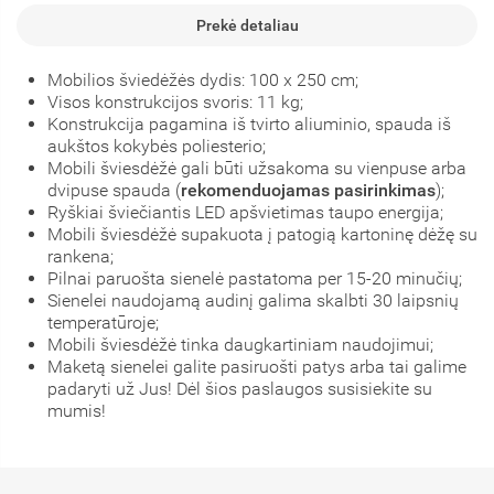
Prekė detaliau
Mobilios šviedėžės dydis: 100 x 250 cm;
Visos konstrukcijos svoris: 11 kg;
Konstrukcija pagamina iš tvirto aliuminio, spauda iš
aukštos kokybės poliesterio;
Mobili šviesdėžė gali būti užsakoma su vienpuse arba
dvipuse spauda (
rekomenduojamas pasirinkimas
);
Ryškiai šviečiantis LED apšvietimas taupo energija;
Mobili šviesdėžė supakuota į patogią kartoninę dėžę su
rankena;
Pilnai paruošta sienelė pastatoma per 15-20 minučių;
Sienelei naudojamą audinį galima skalbti 30 laipsnių
temperatūroje;
Mobili šviesdėžė tinka daugkartiniam naudojimui;
Maketą sienelei galite pasiruošti patys arba tai galime
padaryti už Jus! Dėl šios paslaugos susisiekite su
mumis!