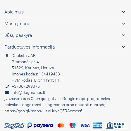

Apie mus

Mūsų įmonė

Jūsų paskyra

Parduotuvės informacija
Dauksta UAB
Pramonės pr. 4
51329, Kaunas, Lietuva
Įmonės kodas: 134419433
PVM kodas: LT344194314
+37067299075
info@flagmanas.lt
Įvažiavimas iš Chemijos gatvės. Google maps programėlės
paieškos lange rašyti - flagmanas arba naudoti nuorodą
https://goo.gl/maps/iUtVUuynQFRAomYc6