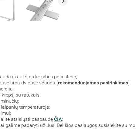
pauda iš aukštos kokybės poliesterio;
npuse arba dvipuse spauda (
rekomenduojamas pasirinkimas
);
ergija;
krepšį su ratukais;
 minučių;
laipsnių temperatūroje;
imui;
alite atsisiųsti paspaudę
ČIA
;
 tai galime padaryti už Jus! Dėl šios paslaugos susisiekite su m