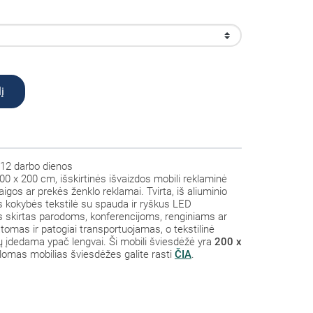
į
12 darbo dienos
0 x 200 cm, išskirtinės išvaizdos mobili reklaminė
aigos ar prekės ženklo reklamai. Tvirta, iš aliuminio
s kokybės tekstilė su spauda ir ryškus LED
s skirtas parodoms, konferencijoms, renginiams ar
mas ir patogiai transportuojamas, o tekstilinė
ų įdedama ypač lengvai. Ši mobili šviesdėžė yra
200 x
lomas mobilias šviesdėžes galite rasti
ČIA
.