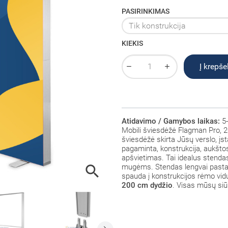
PASIRINKIMAS
KIEKIS
Į krepšel
Atidavimo / Gamybos laikas:
5-
Mobili šviesdėžė Flagman Pro, 20
šviesdėžė skirta Jūsų verslo, įst
pagaminta, konstrukcija, aukšto
apšvietimas. Tai idealus stenda

mugėms. Stendas lengvai pastato
spauda į konstrukcijos rėmo vid
200 cm dydžio
. Visas mūsų siū