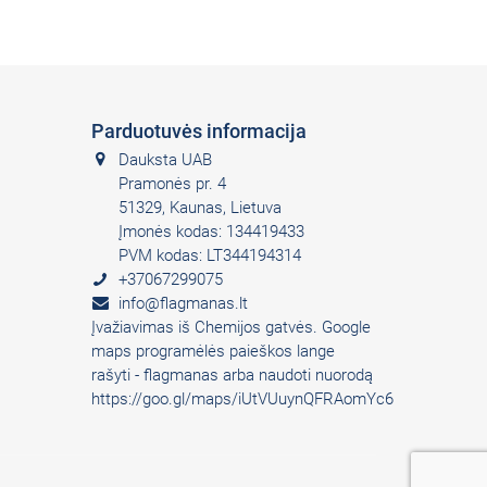
Parduotuvės informacija
Dauksta UAB
Pramonės pr. 4
51329, Kaunas, Lietuva
Įmonės kodas: 134419433
PVM kodas: LT344194314
+37067299075
info@flagmanas.lt
Įvažiavimas iš Chemijos gatvės. Google
maps programėlės paieškos lange
rašyti - flagmanas arba naudoti nuorodą
https://goo.gl/maps/iUtVUuynQFRAomYc6