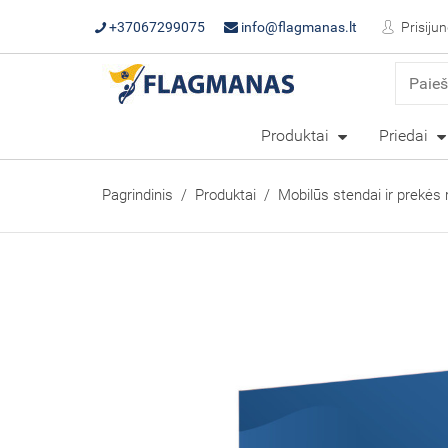
+37067299075
info@flagmanas.lt
Prisijun
Produktai
Priedai
Pagrindinis
Produktai
Mobilūs stendai ir prekės 