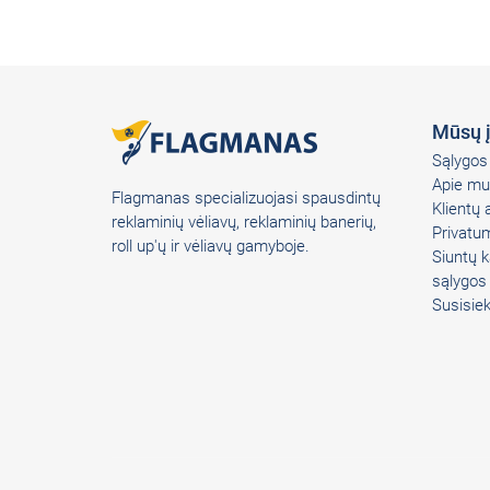
Mūsų 
Sąlygos 
Apie mu
Flagmanas specializuojasi spausdintų
Klientų
reklaminių vėliavų, reklaminių banerių,
Privatum
roll up'ų ir vėliavų gamyboje.
Siuntų k
sąlygos
Susisie