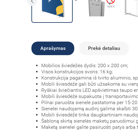
Aprašymas
Prekė detaliau
Mobilios šviedėžės dydis: 200 x 200 cm;
Visos konstrukcijos svoris: 16 kg;
Konstrukcija pagamina iš tvirto aliuminio, s
Mobili šviesdėžė gali būti užsakoma su vie
Ryškiai šviečiantis LED apšvietimas taupo en
Mobili šviesdėžė supakuota į transportavimo 
Pilnai paruošta sienelė pastatoma per 15-20
Sienelei naudojamą audinį galima skalbti 30 
Mobili šviesdėžė tinka daugkartiniam naudoj
Šabloną skirtą sienelės maketų paruošimui g
Maketą sienelei galite pasiruošti patys arba