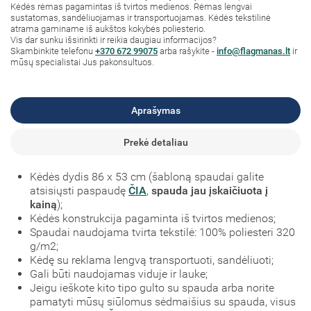
Kėdės rėmas pagamintas iš tvirtos medienos. Rėmas lengvai
sustatomas, sandėliuojamas ir transportuojamas. Kėdės tekstilinė
atrama gaminame iš aukštos kokybės poliesterio.
Vis dar sunku išsirinkti ir reikia daugiau informacijos?
Skambinkite telefonu
+370 672 99075
arba rašykite -
info@flagmanas.lt
ir
mūsų specialistai Jus pakonsultuos.
Aprašymas
Prekė detaliau
Kėdės dydis 86 x 53 cm (šabloną spaudai galite
atsisiųsti paspaudę
ČIA
,
spauda jau įskaičiuota į
kainą
);
Kėdės konstrukcija pagaminta iš tvirtos medienos;
Spaudai naudojama tvirta tekstilė: 100% poliesteri 320
g/m2;
Kėdę su reklama lengvą transportuoti, sandėliuoti;
Gali būti naudojamas viduje ir lauke;
Jeigu ieškote kito tipo gulto su spauda arba norite
pamatyti mūsų siūlomus sėdmaišius su spauda, visus