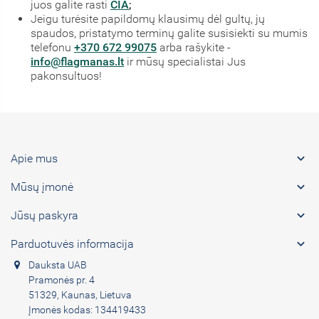
juos galite rasti
ČIA
;
Jeigu turėsite papildomų klausimų dėl gultų, jų
spaudos, pristatymo terminų galite susisiekti su mumis
telefonu
+370 672 99075
arba rašykite -
info@flagmanas.lt
ir mūsų specialistai Jus
pakonsultuos!

Apie mus

Mūsų įmonė

Jūsų paskyra

Parduotuvės informacija
Dauksta UAB
Pramonės pr. 4
51329, Kaunas, Lietuva
Įmonės kodas: 134419433