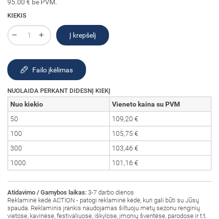
95.00 € be PVM.
KIEKIS
Į krepšelį
Failo įkėlimas
NUOLAIDA PERKANT DIDESNĮ KIEKĮ
Nuo kiekio
Vieneto kaina su PVM
50
109,20 €
100
105,75 €
300
103,46 €
1000
101,16 €
Atidavimo / Gamybos laikas:
3-7 darbo dienos
Reklaminė kėdė ACTION - patogi reklaminė kėdė, kuri gali būti su Jūsų
spauda. Reklaminis įrankis naudojamas šiltuoju metų sezonu renginių
vietose, kavinėse, festivaliuose, iškylose, įmonių šventėse, parodose ir t.t.