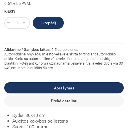
6.61 € be PVM.
KIEKIS
Į krepšelį
Atidavimo / Gamybos laikas:
2-5 darbo dienos
Automobilinė Anykščių miesto vėliavėlė
skirta tvirtinti ant automobilio
stiklo. Kartu su automobiline vėliavėle Jūs taip pat gaunate ir tvirtą
plastikinį kotelį ant kurio yra užmaunama vėliavėlė. Vėliavėlės dydis yra 30
×40 cm. Kotelio aukštis 50 cm.
Aprašymas
Prekė detaliau
Dydis: 30×40 cm
Aukštos kokybės poliesteris
Svoris: 100 gramų