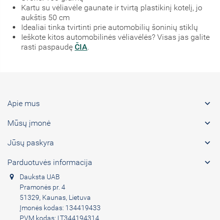
Kartu su vėliavėle gaunate ir tvirtą plastikinį kotelį, jo
aukštis 50 cm
Idealiai tinka tvirtinti prie automobilių šoninių stiklų
Ieškote kitos automobilinės vėliavėlės? Visas jas galite
rasti paspaudę
ČIA
.

Apie mus

Mūsų įmonė

Jūsų paskyra

Parduotuvės informacija
Dauksta UAB
Pramonės pr. 4
51329, Kaunas, Lietuva
Įmonės kodas: 134419433
PVM kodas: LT344194314