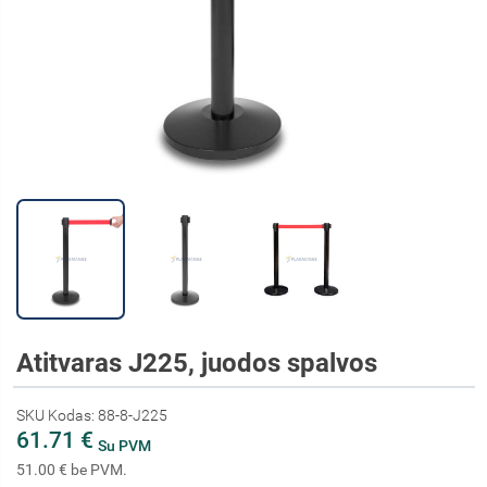
Atitvaras J225, juodos spalvos
SKU Kodas: 88-8-J225
61.71 €
Su PVM
51.00 € be PVM.