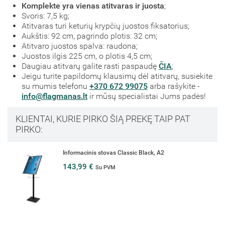
Komplekte yra vienas atitvaras ir juosta
;
Svoris: 7,5 kg;
Atitvaras turi keturių krypčių juostos fiksatorius;
Aukštis: 92 cm, pagrindo plotis: 32 cm;
Atitvaro juostos spalva: raudona;
Juostos ilgis 225 cm, o plotis 4,5 cm;
Daugiau atitvarų galite rasti paspaudę
ČIA
;
Jeigu turite papildomų klausimų dėl atitvarų, susiekite
su mumis telefonu
+370 672 99075
arba rašykite -
info@flagmanas.lt
ir mūsų specialistai Jums padės!
KLIENTAI, KURIE PIRKO ŠIĄ PREKĘ TAIP PAT
PIRKO:
Informacinis stovas Classic Black, A2
143,99 €
Su PVM