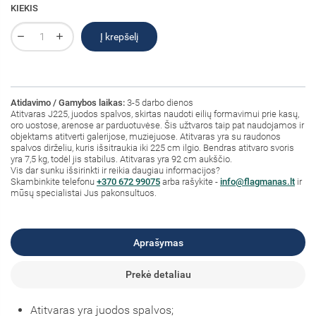
KIEKIS
Į krepšelį
Atidavimo / Gamybos laikas:
3-5 darbo dienos
Atitvaras J225, juodos spalvos, skirtas naudoti eilių formavimui prie kasų,
oro uostose, arenose ar parduotuvėse. Šis užtvaros taip pat naudojamos ir
objektams atitverti galerijose, muziejuose. Atitvaras yra su raudonos
spalvos dirželiu, kuris išsitraukia iki 225 cm ilgio. Bendras atitvaro svoris
yra 7,5 kg, todėl jis stabilus. Atitvaras yra 92 cm aukščio.
Vis dar sunku išsirinkti ir reikia daugiau informacijos?
Skambinkite telefonu
+370 672 99075
arba rašykite -
info@flagmanas.lt
ir
mūsų specialistai Jus pakonsultuos.
Aprašymas
Prekė detaliau
Atitvaras yra juodos spalvos;