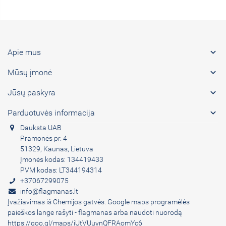

Apie mus

Mūsų įmonė

Jūsų paskyra

Parduotuvės informacija
Dauksta UAB
Pramonės pr. 4
51329, Kaunas, Lietuva
Įmonės kodas: 134419433
PVM kodas: LT344194314
+37067299075
info@flagmanas.lt
Įvažiavimas iš Chemijos gatvės. Google maps programėlės
paieškos lange rašyti - flagmanas arba naudoti nuorodą
https://goo.gl/maps/iUtVUuynQFRAomYc6