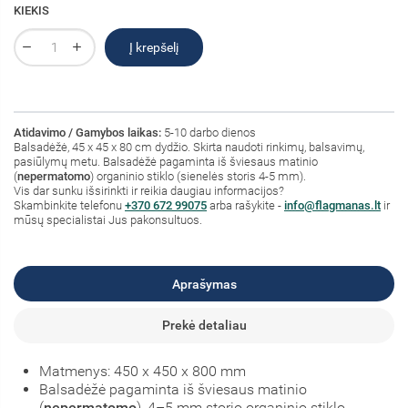
KIEKIS
Į krepšelį
Atidavimo / Gamybos laikas:
5-10 darbo dienos
Balsadėžė, 45 x 45 x 80 cm dydžio. Skirta naudoti rinkimų, balsavimų,
pasiūlymų metu. Balsadėžė pagaminta iš šviesaus matinio
(
nepermatomo
) organinio stiklo (sienelės storis 4-5 mm).
Vis dar sunku išsirinkti ir reikia daugiau informacijos?
Skambinkite telefonu
+370 672 99075
arba rašykite -
info@flagmanas.lt
ir
mūsų specialistai Jus pakonsultuos.
Aprašymas
Prekė detaliau
Matmenys: 450 x 450 x 800 mm
Balsadėžė pagaminta iš šviesaus matinio
(
nepermatomo
), 4–5 mm storio organinio stiklo