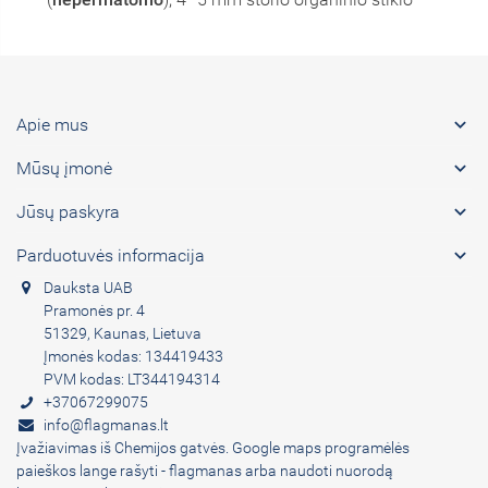

Apie mus

Mūsų įmonė

Jūsų paskyra

Parduotuvės informacija
Dauksta UAB
Pramonės pr. 4
51329, Kaunas, Lietuva
Įmonės kodas: 134419433
PVM kodas: LT344194314
+37067299075
info@flagmanas.lt
Įvažiavimas iš Chemijos gatvės. Google maps programėlės
paieškos lange rašyti - flagmanas arba naudoti nuorodą