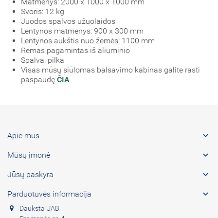
Matmenys: 2000 x 1000 x 1000 mm
Svoris: 12 kg
Juodos spalvos užuolaidos
Lentynos matmenys: 900 x 300 mm
Lentynos aukštis nuo žemės: 1100 mm
Rėmas pagamintas iš aliuminio
Spalva: pilka
Visas mūsų siūlomas balsavimo kabinas galite rasti
paspaudę
ČIA

Apie mus

Mūsų įmonė

Jūsų paskyra

Parduotuvės informacija
Dauksta UAB