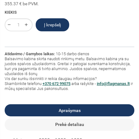
355.37 € be PVM.
KIEKIS
Į krepšelį
Atidavimo / Gamybos laikas:
10-15 darbo dienos
Balsavimo kabina skirta naudoti rinkimų metu. Balsavimo kabina yra su
juodos spalvos užuolaidomis. Greitai ir patogiai surenkama konstrukcija,
kuri yra pagaminta iš tvirto aliuminio. Juodos spalvos, nepermatomos
užuolaidos iš šonų.
Vis dar sunku išsirinkti ir reikia daugiau informacijos?
Skambinkite telefonu
+370 672 99075
arba rašykite -
info@flagmanas.lt
ir
mūsų specialistai Jus pakonsultuos.
Aprašymas
Prekė detaliau