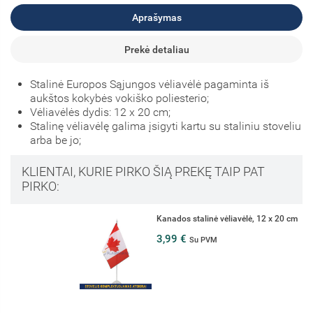
Aprašymas
Prekė detaliau
Stalinė Europos Sąjungos vėliavėlė pagaminta iš
aukštos kokybės vokiško poliesterio;
Vėliavėlės dydis: 12 x 20 cm;
Stalinę vėliavėlę galima įsigyti kartu su staliniu stoveliu
arba be jo;
KLIENTAI, KURIE PIRKO ŠIĄ PREKĘ TAIP PAT
PIRKO:
Kanados stalinė vėliavėlė, 12 x 20 cm
3,99 €
Su PVM