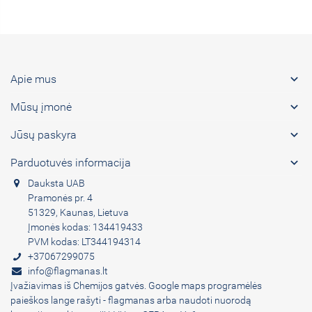

Apie mus

Mūsų įmonė

Jūsų paskyra

Parduotuvės informacija
Dauksta UAB
Pramonės pr. 4
51329, Kaunas, Lietuva
Įmonės kodas: 134419433
PVM kodas: LT344194314
+37067299075
info@flagmanas.lt
Įvažiavimas iš Chemijos gatvės. Google maps programėlės
paieškos lange rašyti - flagmanas arba naudoti nuorodą