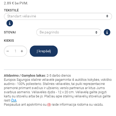
2.89 € be PVM.
TEKSTILĖ
STOVAI
KIEKIS
Į krepšelį
Atidavimo / Gamybos laikas:
2-5 darbo dienos
Europos Sąjungos stalinė
vėliavėlė pagaminta iš aukštos kokybės, vokiško
audinio - 100% poliesterio
. Stalinės vėliavėlės, tai puiki reprezentacinė
priemonė priimant svečius ir užsienio, verslo partnerius ar kitus Jums
svarbius asmenis. Vėliavėlės dydis - 12 x 20 cm. Vėliavėlę galite įsigyti
kartu su stoveliu arba be jo. Plačiau apie stalinių vėliavėlių stovelius galite
rasti
ČIA
.
Paspaudus ant
apskritimo su
(i)
raide informacija rodoma su vaizdu.