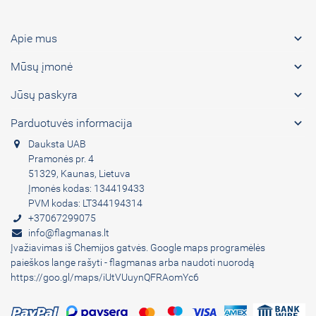

Apie mus

Mūsų įmonė

Jūsų paskyra

Parduotuvės informacija
Dauksta UAB
Pramonės pr. 4
51329, Kaunas, Lietuva
Įmonės kodas: 134419433
PVM kodas: LT344194314
+37067299075
info@flagmanas.lt
Įvažiavimas iš Chemijos gatvės. Google maps programėlės
paieškos lange rašyti - flagmanas arba naudoti nuorodą
https://goo.gl/maps/iUtVUuynQFRAomYc6