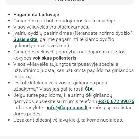
Pagaminta Lietuvoje
.
Girliandos gali būti naudojamos lauke ir viduje.
Visos vėliavėlės yra stačiakampės.
Įvairių dydžių pasirinkimas (Nerandate norimo dydžio?
Susisiekite
, galime pagaminti reikiamo dydžio
girliandą su vėliavėlėmis).
Girliandos vėliavėlių gamybai naudojamas aukštos
kokybės
vokiškas poliesteris
.
Visos vėliavėlės sujungtos tarpusavyje specialia
užtvirtinimo juosta, kas užtikrinta papildoma girliandos
tvirtumą.
Ieškote kitokios vėliavos ar girliandos pagal
užsakymą? Visas jas galite rasti
ČIA
.
Jeigu turite papildomų klausimų dėl girliandų
gamybos, susiekite su mumis telefonu
+370 672 99075
arba rašykite -
info@flagmanas.lt
ir mūsų specialistai
Jums padės!
Užsakant didesnį vėliavų kiekį, taikome nuolaidas.