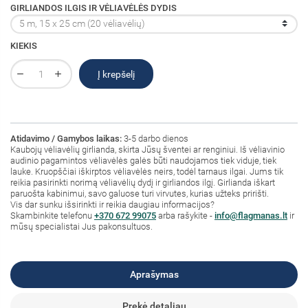
GIRLIANDOS ILGIS IR VĖLIAVĖLĖS DYDIS
KIEKIS
Į krepšelį
Atidavimo / Gamybos laikas:
3-5 darbo dienos
Kaubojų vėliavėlių girlianda, skirta Jūsų šventei ar renginiui. Iš vėliavinio
audinio pagamintos vėliavėlės galės būti naudojamos tiek viduje, tiek
lauke. Kruopščiai iškirptos vėliavėlės neirs, todėl tarnaus ilgai. Jums tik
reikia pasirinkti norimą vėliavėlių dydį ir girliandos ilgį. Girlianda iškart
paruošta kabinimui, savo galuose turi virvutes, kurias užteks pririšti.
Vis dar sunku išsirinkti ir reikia daugiau informacijos?
Skambinkite telefonu
+370 672 99075
arba rašykite -
info@flagmanas.lt
ir
mūsų specialistai Jus pakonsultuos.
Aprašymas
Prekė detaliau