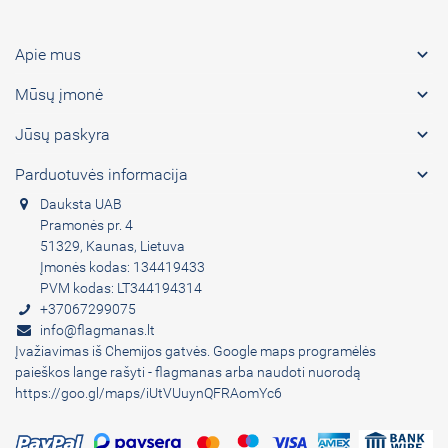

Apie mus

Mūsų įmonė

Jūsų paskyra

Parduotuvės informacija
Dauksta UAB
Pramonės pr. 4
51329, Kaunas, Lietuva
Įmonės kodas: 134419433
PVM kodas: LT344194314
+37067299075
info@flagmanas.lt
Įvažiavimas iš Chemijos gatvės. Google maps programėlės
paieškos lange rašyti - flagmanas arba naudoti nuorodą
https://goo.gl/maps/iUtVUuynQFRAomYc6