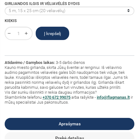
GIRLIANDOS ILGIS IR VĖLIAVĖLĖS DYDIS
KIEKIS
Į krepšelį
Atidavimo / Gamybos laikas:
3-5 darbo dienos
Kauno miesto girlianda, skirta Jūsų šventei ar renginiui. Iš vėliavinio
audinio pagamintos vėliavėlės galės būti naudojamos tiek viduje, tiek
lauke. Kruopščiai iškirptos vėliavėlės neirs, todėl tarnaus ilgai. Jums tik
reikia pasirinkti norimą vėliavėlių dydį ir girliandos ilgį. Girlianda iškart
paruošta kabinimui, savo galuose turi virvutes, kurias užteks pririšti.
Vis dar sunku išsirinkti ir reikia daugiau informacijos?
Skambinkite telefonu
+370 672 99075
arba rašykite -
info@flagmanas.lt
ir
mūsų specialistai Jus pakonsultuos.
Aprašymas
Prekė detaliau