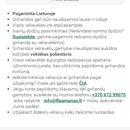
Pagaminta Lietuvoje
.
Girliandos gali būti naudojamos lauke ir viduje.
Visos vėliavėlės yra stačiakampės.
Įvairių dydžių pasirinkimas (Nerandate norimo dydžio?
Susisiekite
, galime pagaminti reikiamo dydžio
girliandą su vėliavėlėmis).
Girliandos vėliavėlių gamybai naudojamas aukštos
kokybės
vokiškas poliesteris
.
Visos vėliavėlės sujungtos tarpusavyje specialia
užtvirtinimo juosta, kas užtikrinta papildoma girliandos
tvirtumą.
Ieškote kitokios vėliavos ar girliandos pagal
užsakymą? Visas jas galite rasti
ČIA
.
Jeigu turite papildomų klausimų dėl girliandų
gamybos, susiekite su mumis telefonu
+370 672 99075
arba rašykite -
info@flagmanas.lt
ir mūsų specialistai
Jums padės!
Užsakant didesnį vėliavų kiekį, taikome nuolaidas.