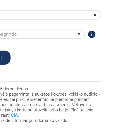
į
5 darbo dienos
avėlė pagaminta iš aukštos kokybės, vokiško audinio -
avėlės, tai puiki reprezentacinė priemonė priimant
nerius ar kitus Jums svarbius asmenis. Vėliavėlės
te įsigyti kartu su stoveliu arba be jo. Plačiau apie
e rasti
ČIA
.
raide informacija rodoma su vaizdu.