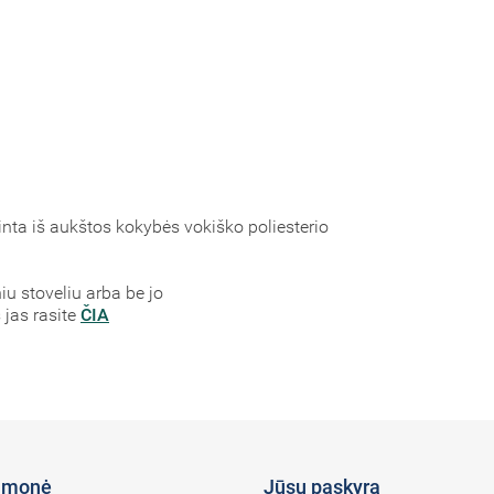
nta iš aukštos kokybės vokiško poliesterio
niu stoveliu arba be jo
 jas rasite
ČIA
įmonė
Jūsų paskyra