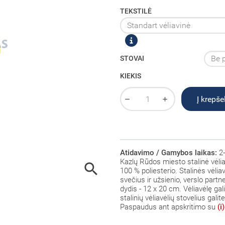
TEKSTILĖ
STOVAI
KIEKIS
Į krepšel
Atidavimo / Gamybos laikas:
2-
Kazlų Rūdos
miesto stalinė vėli

100 % poliesterio
. Stalinės vėli
svečius ir užsienio, verslo part
dydis - 12 x 20 cm. Vėliavėlę gali
stalinių vėliavėlių stovelius galit
Paspaudus ant
apskritimo su
(i)