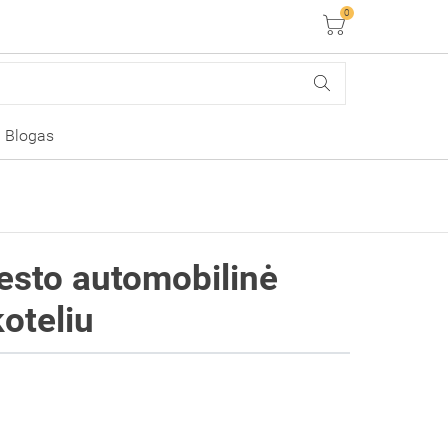
0
Krepšelis
Blogas
esto automobilinė
koteliu