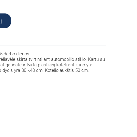
į
5 darbo dienos
ėliavėlė
skirta tvirtinti ant automobilio stiklo. Kartu su
t gaunate ir tvirtą plastikinį kotelį ant kurio yra
 dydis yra 30 ×40 cm. Kotelio aukštis 50 cm.