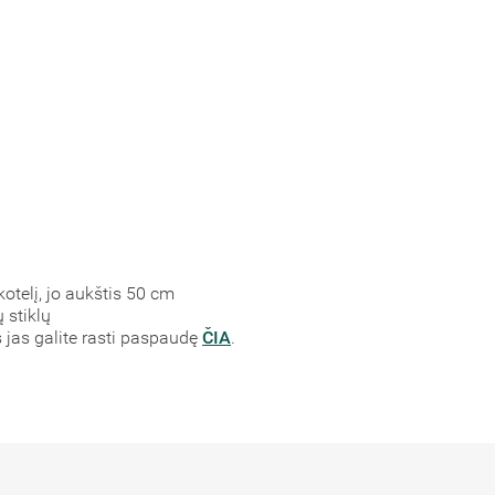
 kotelį, jo aukštis 50 cm
ų stiklų
s jas galite rasti paspaudę
ČIA
.