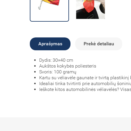
Aprašymas
Prekė detaliau
Dydis: 30×40 cm
Aukštos kokybės poliesteris
Svoris: 100 gramų
Kartu su vėliavėle gaunate ir tvirtą plastikinį
Idealiai tinka tvirtinti prie automobilių šonini
Ieškote kitos automobilinės vėliavėlės? Visa