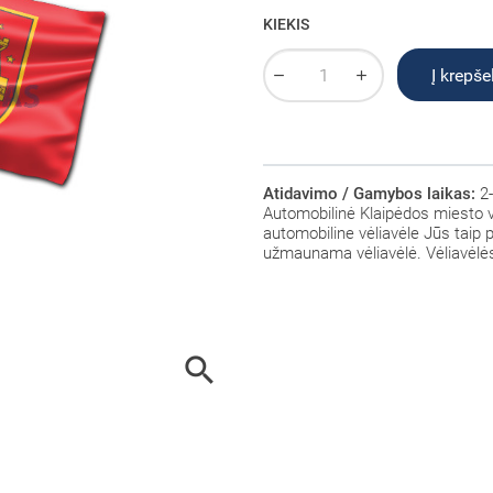
KIEKIS
Į krepšel
Atidavimo / Gamybos laikas:
2-
Automobilinė Klaipėdos miesto v
automobiline vėliavėle Jūs taip pa
užmaunama vėliavėlė. Vėliavėlės
