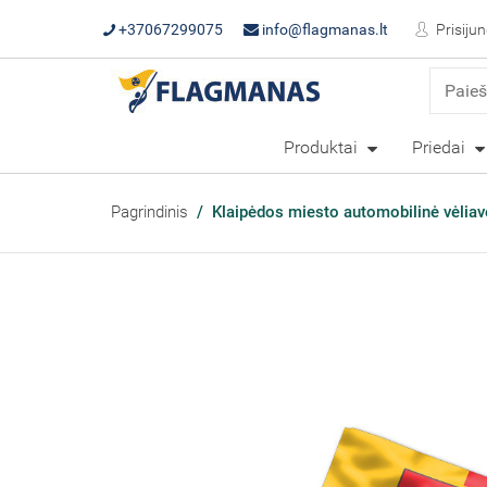
+37067299075
info@flagmanas.lt
Prisijun
Produktai
Priedai
Pagrindinis
Klaipėdos miesto automobilinė vėliavė