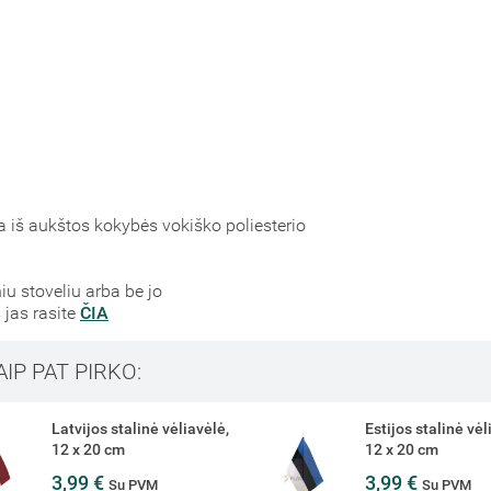
a iš aukštos kokybės vokiško poliesterio
niu stoveliu arba be jo
 jas rasite
ČIA
AIP PAT PIRKO:
Estijos stalinė vėliavėlė,
Vienvietis metalin
12 x 20 cm
vėliavėlės stoveli
3,99 €
18,15 €
Su PVM
Su PVM