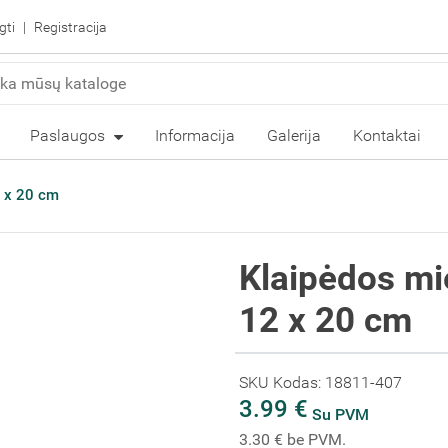
gti
Registracija
Paslaugos
Informacija
Galerija
Kontaktai
2 x 20 cm
Klaipėdos mie
12 x 20 cm
SKU Kodas: 18811-407
3.99 €
Su PVM
3.30 € be PVM.