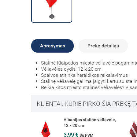
Aprašymas
Prekė detaliau
Stalinė Klaipėdos miesto vėliavėlė pagamint
Vėliavėlės dydis: 12 x 20 cm
Spalvos atitinka heraldikos reikalavimus
Stalinę vėliavėlę galima įsigyti kartu su stali
Reikia kitos miesto stalinės vėliavėlės? Visas
KLIENTAI, KURIE PIRKO ŠIĄ PREKĘ T
alinė vėliavėlė,
Latvijos stalinė vėliavėlė,
12 x 20 cm
3,99 €
PVM
Su PVM