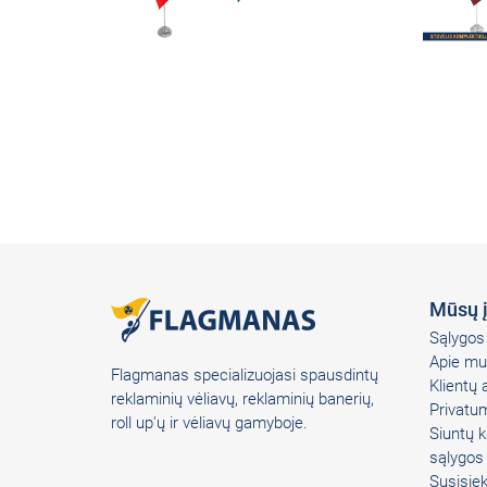
Mūsų 
Sąlygos 
Apie mu
Flagmanas specializuojasi spausdintų
Klientų
reklaminių vėliavų, reklaminių banerių,
Privatum
roll up'ų ir vėliavų gamyboje.
Siuntų k
sąlygos
Susisie