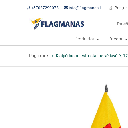
+37067299075
info@flagmanas.lt
Prisijun
Produktai
Priedai
Pagrindinis
Klaipėdos miesto stalinė vėliavėlė, 1