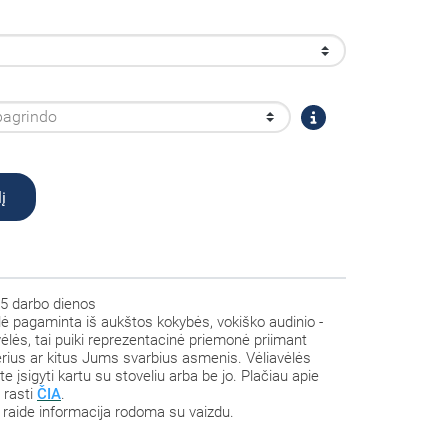
į
5 darbo dienos
lė pagaminta iš aukštos kokybės, vokiško audinio -
avėlės, tai puiki reprezentacinė priemonė priimant
nerius ar kitus Jums svarbius asmenis. Vėliavėlės
te įsigyti kartu su stoveliu arba be jo. Plačiau apie
e rasti
ČIA
.
raide informacija rodoma su vaizdu.