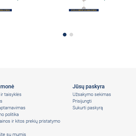
įmonė
Jūsų paskyra
ir taisyklės
Užsakymo sekimas
s
Prisijungti
 aptarnavimas
Sukurti paskyrą
o politika
ainos ir kitos prekių pristatymo
kite su mumis