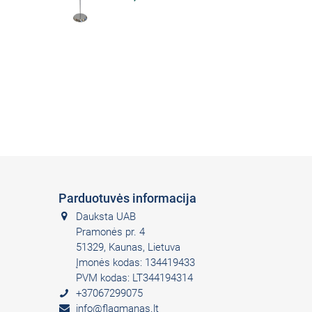
Parduotuvės informacija
Dauksta UAB
Pramonės pr. 4
51329, Kaunas, Lietuva
Įmonės kodas: 134419433
PVM kodas: LT344194314
+37067299075
info@flagmanas.lt