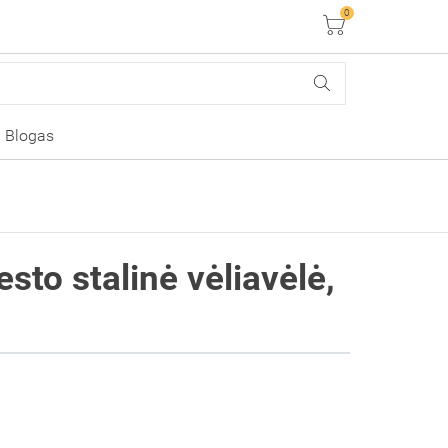
0
Krepšelis
Blogas
sto stalinė vėliavėlė,