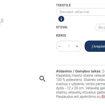
TEKSTILĖ
STOVAI
KIEKIS
Į krepšel
Atidavimo / Gamybos laikas:
2-
Klaipėdos miesto stalinė vėliavė

100 % poliesterio
. Stalinės vėli
svečius ir užsienio, verslo part
dydis - 12 x 20 cm. Vėliavėlę gali
stalinių vėliavėlių stovelius galit
Paspaudus ant
apskritimo su
(i)