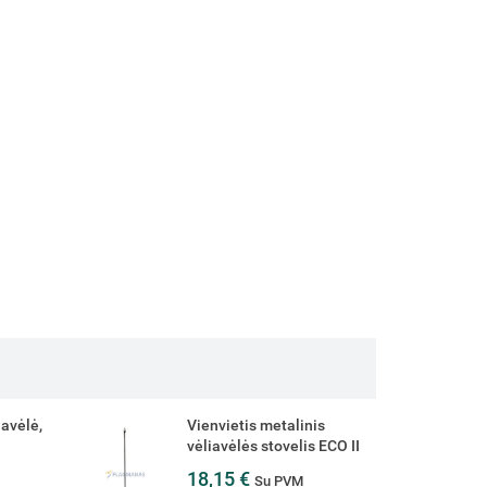
is
Stalinė vėliavėlė pagal
s ECO II
užsakymą, 12 x 20 cm
4,50 €
Su PVM