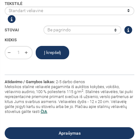
TEKSTILĖ
STOVAI
KIEKIS
Į krepšelį
Atidavimo / Gamybos laikas:
2-5 darbo dienos
Meksikos stalinė vėliavėlė pagaminta iš aukštos kokybės, vokiško,
2
vėliavinio audinio, 100 % poliesteris 115 g/m
. Stalinės vėliavėlės, tai puiki
reprezentacinė priemonė priimant svečius iš užsienio, verslo partnerius ar
kitus Jums svarbius asmenis. Vėliavėlės dydis - 12 x 20 cm. Vėliavėlę
galite įsigyti kartu su stoveliu arba be jo. Plačiau apie stalinių vėliavėlių
stovelius galite rasti
ČIA
.
Aprašymas