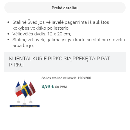
Prekė detaliau
Stalinė Švedijos vėliavėlė pagaminta iš aukštos
kokybės vokiško poliesterio;
Vėliavėlės dydis: 12 x 20 cm;
Stalinę vėliavėlę galima įsigyti kartu su staliniu stoveliu
arba be jo;
KLIENTAI, KURIE PIRKO ŠIĄ PREKĘ TAIP PAT
PIRKO:
Šalies stalinė vėliavėlė 120x200
3,99 €
Su PVM