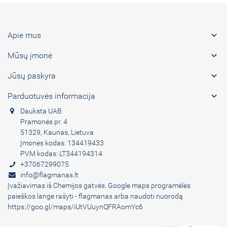

Apie mus

Mūsų įmonė

Jūsų paskyra

Parduotuvės informacija
Dauksta UAB
Pramonės pr. 4
51329, Kaunas, Lietuva
Įmonės kodas: 134419433
PVM kodas: LT344194314
+37067299075
info@flagmanas.lt
Įvažiavimas iš Chemijos gatvės. Google maps programėlės
paieškos lange rašyti - flagmanas arba naudoti nuorodą
https://goo.gl/maps/iUtVUuynQFRAomYc6