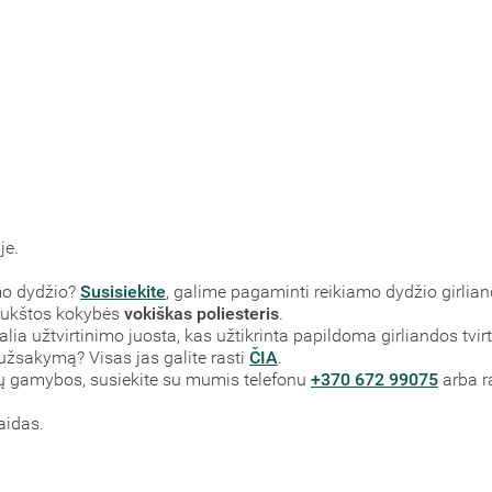
je.
mo dydžio?
Susisiekite
, galime pagaminti reikiamo dydžio girlian
aukštos kokybės
vokiškas poliesteris
.
lia užtvirtinimo juosta, kas užtikrinta papildoma girliandos tvi
 užsakymą? Visas jas galite rasti
ČIA
.
dų gamybos, susiekite su mumis telefonu
+370 672 99075
arba r
aidas.