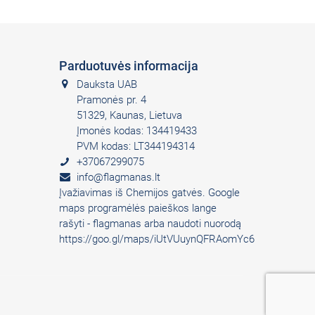
Parduotuvės informacija
Dauksta UAB
Pramonės pr. 4
51329, Kaunas, Lietuva
Įmonės kodas: 134419433
PVM kodas: LT344194314
+37067299075
info@flagmanas.lt
Įvažiavimas iš Chemijos gatvės. Google
maps programėlės paieškos lange
rašyti - flagmanas arba naudoti nuorodą
https://goo.gl/maps/iUtVUuynQFRAomYc6