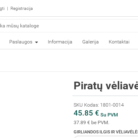
gti
Registracija
Paslaugos
Informacija
Galerija
Kontaktai
Piratų vėliavė
SKU Kodas: 1801-0014
45.85 €
Su PVM
37.89 € be PVM.
GIRLIANDOS ILGIS IR VĖLIAVĖLĖ