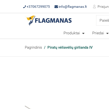
+37067299075
info@flagmanas.lt
Prisijun
Produktai
Priedai
Pagrindinis
Piratų vėliavėlių girlianda IV