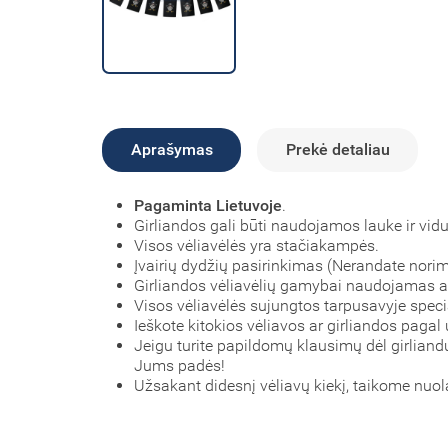
Aprašymas
Prekė detaliau
Pagaminta Lietuvoje
.
Girliandos gali būti naudojamos lauke ir vidu
Visos vėliavėlės yra stačiakampės.
Įvairių dydžių pasirinkimas (Nerandate nori
Girliandos vėliavėlių gamybai naudojamas 
Visos vėliavėlės sujungtos tarpusavyje specia
Ieškote kitokios vėliavos ar girliandos pagal
Jeigu turite papildomų klausimų dėl girlian
Jums padės!
Užsakant didesnį vėliavų kiekį, taikome nuol