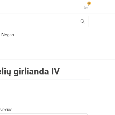
0
Krepšelis
Blogas
lių girlianda IV
S DYDIS