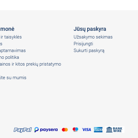
įmonė
Jūsų paskyra
ir taisyklės
Užsakymo sekimas
s
Prisijungti
 aptarnavimas
Sukurti paskyrą
o politika
ainos ir kitos prekių pristatymo
kite su mumis