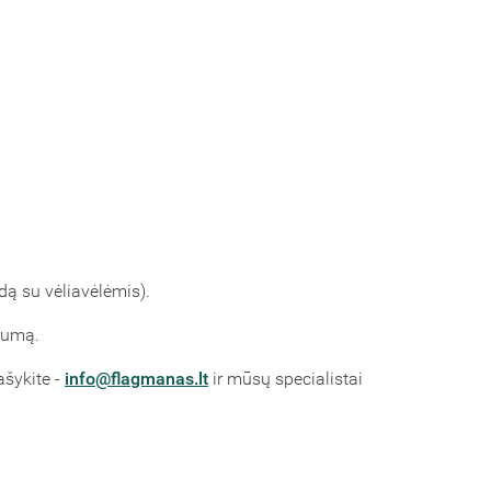
dą su vėliavėlėmis).
rtumą.
ašykite -
info@flagmanas.lt
ir mūsų specialistai