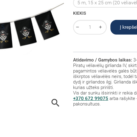
KIEKIS
Į krepšel
Atidavimo / Gamybos laikas:
3-
Piratų vėliavėlių girlianda IV, ski
pagamintos vėliavėlės galės būti
iškirptos vėliavėlės neirs, todėl t
dydį ir girliandos ilgį. Girlianda
kurias užteks pririšti.
Vis dar sunku išsirinkti ir reiki
+370 672 99075
arba rašykite 

pakonsultuos.