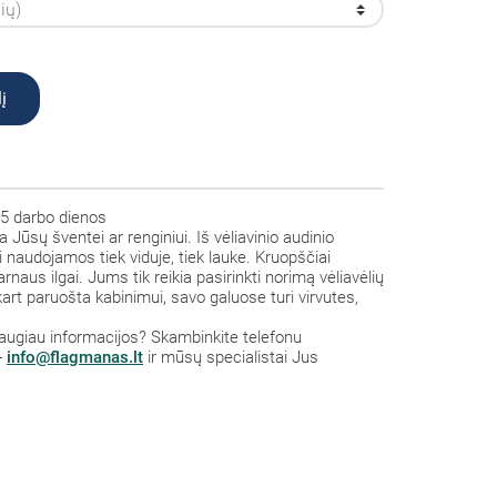
į
5 darbo dienos
rta Jūsų šventei ar renginiui. Iš vėliavinio audinio
 naudojamos tiek viduje, tiek lauke. Kruopščiai
arnaus ilgai. Jums tik reikia pasirinkti norimą vėliavėlių
 iškart paruošta kabinimui, savo galuose turi virvutes,
a daugiau informacijos? Skambinkite telefonu
-
info@flagmanas.lt
ir mūsų specialistai Jus