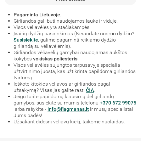
Pagaminta Lietuvoje
.
Girliandos gali būti naudojamos lauke ir viduje.
Visos vėliavėlės yra stačiakampės.
Įvairių dydžių pasirinkimas (Nerandate norimo dydžio?
Susisiekite
, galime pagaminti reikiamo dydžio
girliandą su vėliavėlėmis).
Girliandos vėliavėlių gamybai naudojamas aukštos
kokybės
vokiškas poliesteris
.
Visos vėliavėlės sujungtos tarpusavyje specialia
užtvirtinimo juosta, kas užtikrinta papildoma girliandos
tvirtumą.
Ieškote kitokios vėliavos ar girliandos pagal
užsakymą? Visas jas galite rasti
ČIA
.
Jeigu turite papildomų klausimų dėl girliandų
gamybos, susiekite su mumis telefonu
+370 672 99075
arba rašykite -
info@flagmanas.lt
ir mūsų specialistai
Jums padės!
Užsakant didesnį vėliavų kiekį, taikome nuolaidas.