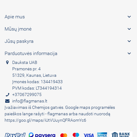

Apie mus

Mūsų įmonė

Jūsų paskyra

Parduotuvės informacija
Dauksta UAB
Pramonės pr. 4
51329, Kaunas, Lietuva
Įmonės kodas: 134419433
PVM kodas: LT344194314
+37067299075
info@flagmanas.lt
Įvažiavimas iš Chemijos gatvės. Google maps programėlės
paieškos lange rašyti - flagmanas arba naudoti nuorodą
https://goo.gl/maps/iUtVUuynQFRAomYc6