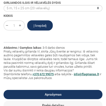
GIRLIANDOS ILGIS IR VĖLIAVĖLĖS DYDIS
KIEKIS
Į krepšelį
Atidavimo / Gamybos laikas:
3-5 darbo dienos
Piratų vėliavėlių girlianda VI, skirta Jūsų šventei ar renginiui. Iš vėliavinio
audinio pagamintos vėliavėlės galės būti naudojamos tiek viduje, tiek
lauke. Kruopščiai iškirptos vėliavėlės neirs, todėl tarnaus ilgai. Jums tik
reikia pasirinkti norimą vėliavėlių dydį ir girliandos ilgį. Girlianda iškart
paruošta kabinimui, savo galuose turi virvutes, kurias užteks pririšti.
Vis dar sunku išsirinkti ir reikia daugiau informacijos?
Skambinkite telefonu
+370 672 99075
arba rašykite -
info@flagmanas.lt
ir
mūsų specialistai Jus pakonsultuos.
Aprašymas
Prekė detaliau