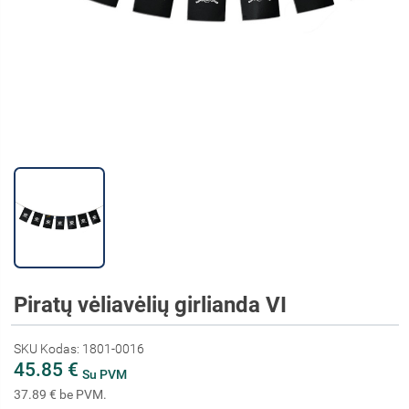
Piratų vėliavėlių girlianda VI
SKU Kodas: 1801-0016
45.85 €
Su PVM
37.89 € be PVM.