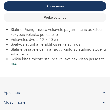
Aprašymas
Prekė detaliau
Stalinė Prienų miesto vėliavėlė pagaminta iš aukštos
kokybės vokiško poliesterio
Vėliavėlės dydis: 12 x 20 cm
Spalvos atitinka heraldikos reikalavimus
Stalinę vėliavėlę galima įsigyti kartu su staliniu stoveliu
arba be jo
Reikia kitos miesto stalinės vėliavėlės? Visas jas rasite
ČIA

Apie mus

Mūsų įmonė