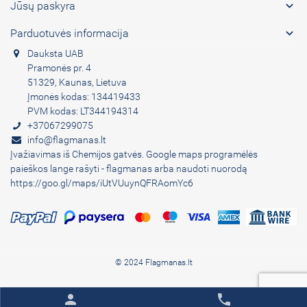

Jūsų paskyra

Parduotuvės informacija
Dauksta UAB
Pramonės pr. 4
51329, Kaunas, Lietuva
Įmonės kodas: 134419433
PVM kodas: LT344194314
+37067299075
info@flagmanas.lt
Įvažiavimas iš Chemijos gatvės. Google maps programėlės
paieškos lange rašyti - flagmanas arba naudoti nuorodą
https://goo.gl/maps/iUtVUuynQFRAomYc6
© 2024 Flagmanas.lt
person
phone