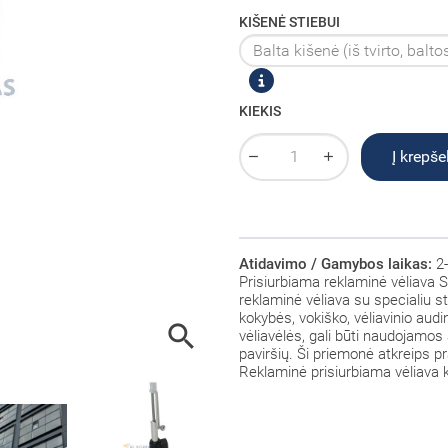
KIŠENĖ STIEBUI
KIEKIS
Į krepšel
Atidavimo / Gamybos laikas:
2-
Prisiurbiama reklaminė vėliava S
reklaminė vėliava
su specialiu s
kokybės, vokiško, vėliavinio aud

vėliavėlės, gali būti naudojamos a
paviršių. Ši priemonė atkreips p
Reklaminė prisiurbiama vėliava ko