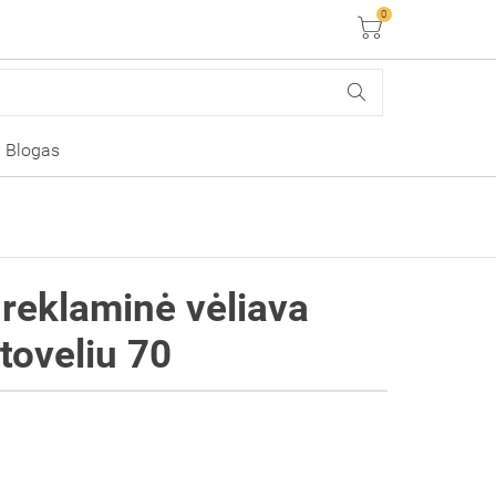
0
Krepšelis
Blogas
 reklaminė vėliava
stoveliu 70