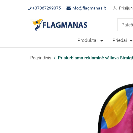
+37067299075
info@flagmanas.lt
Prisijun
Produktai
Priedai
Pagrindinis
Prisiurbiama reklaminė vėliava Straigh