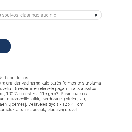
į
5 darbo dienos
traight,
dar vadinama kaip burės formos prisiurbiama
toveliu. Ši reklaminė vėliavėlė pagaminta iš aukštos
inio, 100 % poliesteris 115 g/m2. Prisiurbiamos
nt automobilio stiklų, parduotuvių vitrinų, kitų
raeivių dėmesį. Vėliavėlės dydis - 12 x 41 cm.
mplekte turi ir specialų plastikinį stovelį.