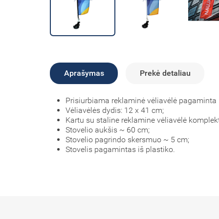
Aprašymas
Prekė detaliau
Prisiurbiama reklaminė vėliavėlė pagaminta i
Vėliavėlės dydis: 12 x 41 cm;
Kartu su staline reklamine vėliavėlė komplekte 
S
tovelio aukšis ~ 60 cm;
S
tovelio pagrindo skersmuo ~ 5 cm;
Stovelis pagamintas iš plastiko.