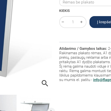
KIEKIS
Į krepšel
Atidavimo / Gamybos laikas:
2-
Rakinamas plakato rėmas, A1 dyd
prekių, paslaugų reklamai arba 
pritaikytas A1 dydžio plakatams.
Šį rėmą galima naudoti viduje 
raktu. Rėmą galima montuoti tiek v
Iškilus papildomiems klausimam
su mumis el. paštu -
info@flag
