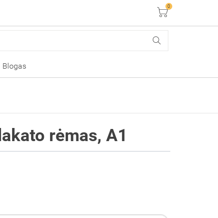
0
Krepšelis
Blogas
lakato rėmas, A1