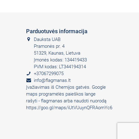
Parduotuvės informacija
Dauksta UAB
Pramonės pr. 4
51329, Kaunas, Lietuva
Įmonės kodas: 134419433
PVM kodas: LT344194314
+37067299075
info@flagmanas.lt
Įvažiavimas iš Chemijos gatvės. Google
maps programėlės paieškos lange
rašyti - flagmanas arba naudoti nuorodą
https://goo.gl/maps/iUtVUuynQFRAomYc6