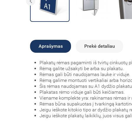
Aprašymas
Prekė detaliau
Plakatų rėmas pagaminti iš tvirtų cinkuotų pl
Rėmą galite užsakyti be arba su plakatu.
Rėmas gali būti naudojamas lauke ir viduje.
Rėmą galime montuoti vertikaliai arba horizo
Šis rėmas naudojamas su A1 dydžio plakatu
Plakatas rėmo viduje gali būti keičiamas.
Viename komplekte yra: rakinamas rėmas ir 
Rėmas būna supakuotas į tvarkingą kartotin
Jeigu ieškote kitokio tipo ar dydžio plakatų r
Jeigu ieškote plakatų laikiklių, juos visus gal