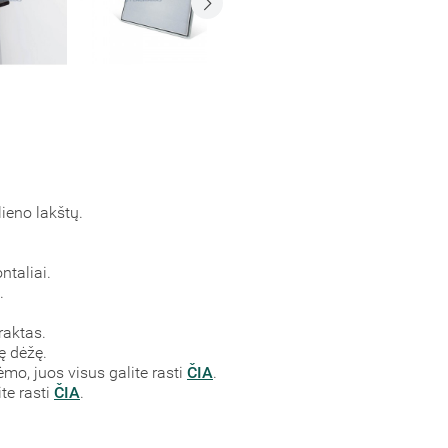
ieno lakštų.
ntaliai.
.
raktas.
ę dėžę.
ėmo, juos visus galite rasti
ČIA
.
ite rasti
ČIA
.