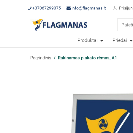
+37067299075
info@flagmanas.lt
Prisijun
Produktai
Priedai
Pagrindinis
Rakinamas plakato rėmas, A1