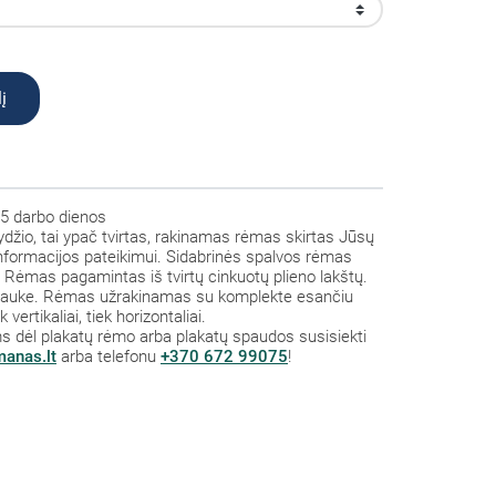
į
5 darbo dienos
žio, tai ypač tvirtas, rakinamas rėmas skirtas Jūsų
informacijos pateikimui. Sidabrinės spalvos rėmas
 Rėmas pagamintas iš tvirtų cinkuotų plieno lakštų.
ir lauke. Rėmas užrakinamas su komplekte esančiu
ertikaliai, tiek horizontaliai.
s dėl plakatų rėmo arba plakatų spaudos susisiekti
manas.lt
arba telefonu
+370 672 99075
!