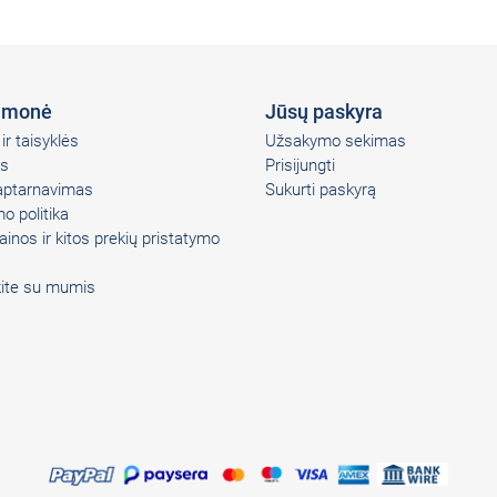
įmonė
Jūsų paskyra
ir taisyklės
Užsakymo sekimas
s
Prisijungti
 aptarnavimas
Sukurti paskyrą
o politika
ainos ir kitos prekių pristatymo
kite su mumis