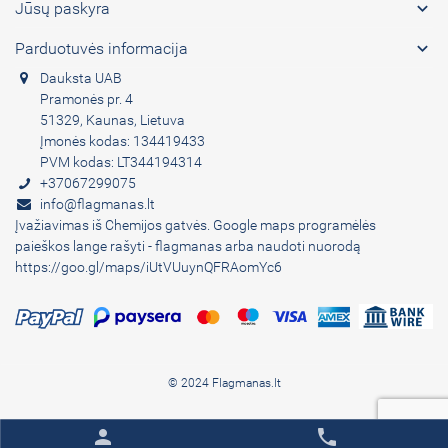

Jūsų paskyra

Parduotuvės informacija
Dauksta UAB
Pramonės pr. 4
51329, Kaunas, Lietuva
Įmonės kodas: 134419433
PVM kodas: LT344194314
+37067299075
info@flagmanas.lt
Įvažiavimas iš Chemijos gatvės. Google maps programėlės
paieškos lange rašyti - flagmanas arba naudoti nuorodą
https://goo.gl/maps/iUtVUuynQFRAomYc6
© 2024 Flagmanas.lt
person
phone