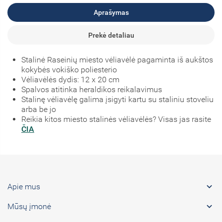
Aprašymas
Prekė detaliau
Stalinė Raseinių miesto vėliavėlė pagaminta iš aukštos
kokybės vokiško poliesterio
Vėliavėlės dydis: 12 x 20 cm
Spalvos atitinka heraldikos reikalavimus
Stalinę vėliavėlę galima įsigyti kartu su staliniu stoveliu
arba be jo
Reikia kitos miesto stalinės vėliavėlės? Visas jas rasite
ČIA

Apie mus

Mūsų įmonė