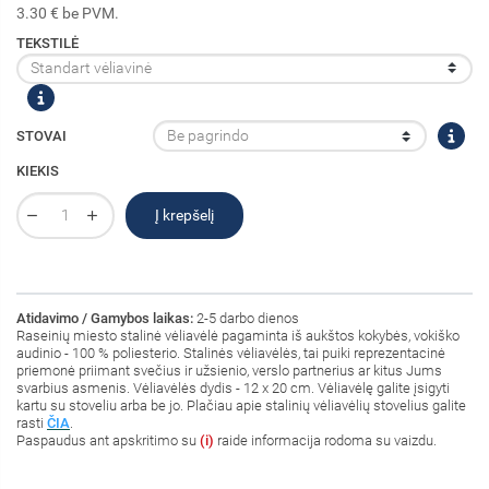
3.30 € be PVM.
TEKSTILĖ
STOVAI
KIEKIS
Į krepšelį
Atidavimo / Gamybos laikas:
2-5 darbo dienos
Raseinių miesto stalinė vėliavėlė pagaminta iš aukštos kokybės, vokiško
audinio - 100 % poliesterio
. Stalinės vėliavėlės, tai puiki reprezentacinė
priemonė priimant svečius ir užsienio, verslo partnerius ar kitus Jums
svarbius asmenis. Vėliavėlės dydis - 12 x 20 cm. Vėliavėlę galite įsigyti
kartu su stoveliu arba be jo. Plačiau apie stalinių vėliavėlių stovelius galite
rasti
ČIA
.
Paspaudus ant
apskritimo su
(i)
raide informacija rodoma su vaizdu.