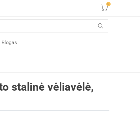
0
Krepšelis
Blogas
 stalinė vėliavėlė,