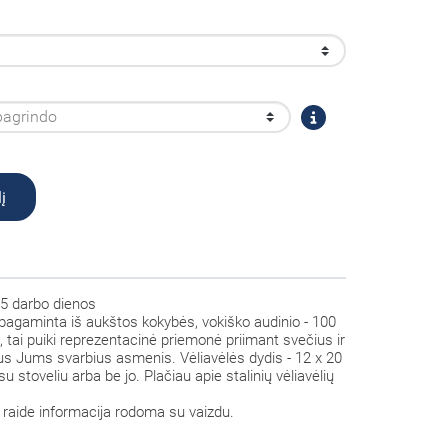
į
5 darbo dienos
 pagaminta iš aukštos kokybės, vokiško audinio - 100
s, tai puiki reprezentacinė priemonė priimant svečius ir
itus Jums svarbius asmenis. Vėliavėlės dydis - 12 x 20
su stoveliu arba be jo. Plačiau apie stalinių vėliavėlių
raide informacija rodoma su vaizdu.