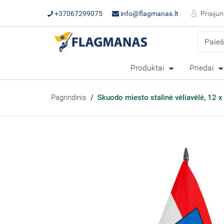
+37067299075
info@flagmanas.lt
Prisijun
Produktai
Priedai
Pagrindinis
Skuodo miesto stalinė vėliavėlė, 12 