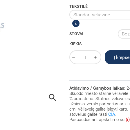
TEKSTILĖ
STOVAI
KIEKIS
Į krepšel
Atidavimo / Gamybos laikas:
2-
Skuodo miesto stalinė vėliavėlė

% poliesterio
. Stalinės vėliavėlė
užsienio, verslo partnerius ar k
cm. Vėliavėlę galite įsigyti kartu 
stovelius galite rasti
ČIA
.
Paspaudus ant
apskritimo su
(i)