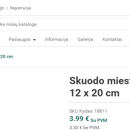
gti
Registracija
Paslaugos
Informacija
Galerija
Kontaktai
x 20 cm
Skuodo miesto
12 x 20 cm
SKU Kodas: 18811
3.99 €
Su PVM
3.30 € be PVM.