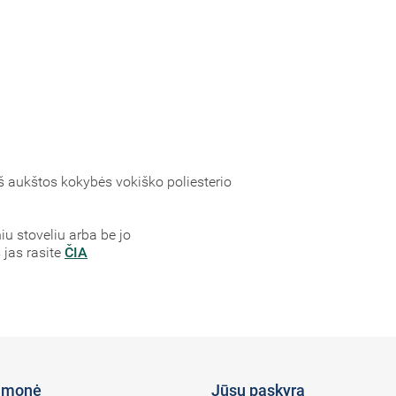
š aukštos kokybės vokiško poliesterio
niu stoveliu arba be jo
 jas rasite
ČIA
įmonė
Jūsų paskyra