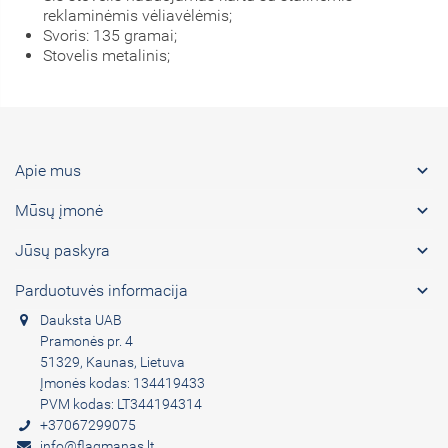
reklaminėmis vėliavėlėmis;
Svoris: 135 gramai;
Stovelis metalinis;

Apie mus

Mūsų įmonė

Jūsų paskyra

Parduotuvės informacija
Dauksta UAB
Pramonės pr. 4
51329, Kaunas, Lietuva
Įmonės kodas: 134419433
PVM kodas: LT344194314
+37067299075
info@flagmanas.lt