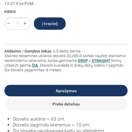
13.07 € be PVM.
KIEKIS
Į krepšelį
Atidavimo / Gamybos laikas:
2-5 darbo dienos
Stalinės reklaminės vėliavos stovelis SILVER-R skirtas naudoti stalinėmis
reklaminėmis vėliavomis, kurias gaminame
DROP
ir
STRAIGHT
formų.
Užsakyti galima
ČIA
. Stovelis susideda iš dviejų dalių, kotelio ir pagrindo.
Šis stovelis pagamintas iš metalo.
Aprašymas
Prekė detaliau
Stovelio aukštis ~ 63 cm;
Stovelio pagrindo skersmuo ~ 10 cm;
Šis stovelis naudojamas kartu su stalinėmis