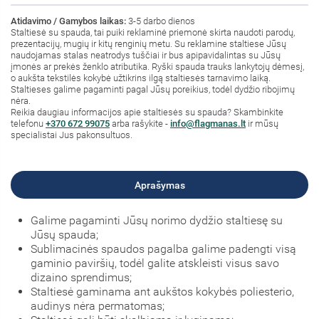
Atidavimo / Gamybos laikas:
3-5 darbo dienos
Staltiesė su spauda, tai puiki reklaminė priemonė skirta naudoti parodų,
prezentacijų, mugių ir kitų renginių metu. Su reklamine staltiese Jūsų
naudojamas stalas neatrodys tuščiai ir bus apipavidalintas su Jūsų
įmonės ar prekės ženklo atributika. Ryški spauda trauks lankytojų dėmesį,
o aukšta tekstilės kokybė užtikrins ilgą staltiesės tarnavimo laiką.
Staltieses galime pagaminti pagal Jūsų poreikius, todėl dydžio ribojimų
nėra.
Reikia daugiau informacijos apie staltiesės su spauda? Skambinkite
telefonu
+370 672 99075
arba rašykite -
info@flagmanas.lt
ir mūsų
specialistai Jus pakonsultuos.
Aprašymas
Galime pagaminti Jūsų norimo dydžio staltiesę su
Jūsų spauda;
Sublimacinės spaudos pagalba galime padengti visą
gaminio paviršių, todėl galite atskleisti visus savo
dizaino sprendimus;
Staltiesė gaminama ant aukštos kokybės poliesterio,
audinys nėra permatomas;