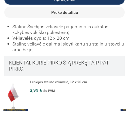
Prekė detaliau
Stalinė Švedijos vėliavėlė pagaminta iš aukštos
kokybės vokiško poliesterio;
Vėliavėlės dydis: 12 x 20 cm;
Stalinę vėliavėlę galima įsigyti kartu su staliniu stoveliu
arba be jo;
KLIENTAI, KURIE PIRKO ŠIĄ PREKĘ TAIP PAT
PIRKO:
Jungtinių Amerikos Valstijų stalinė vėliavėlė, 12 x 20 cm
3,99 €
Su PVM