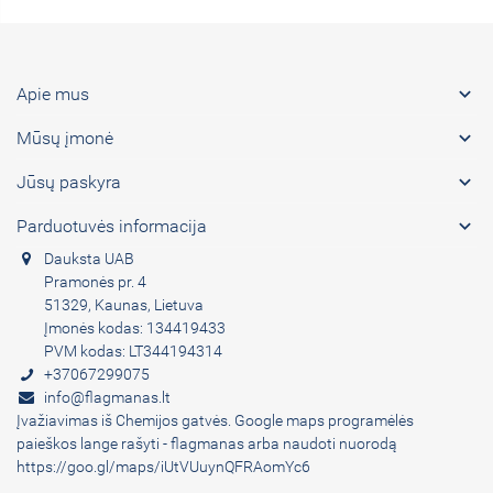

Apie mus

Mūsų įmonė

Jūsų paskyra

Parduotuvės informacija
Dauksta UAB
Pramonės pr. 4
51329, Kaunas, Lietuva
Įmonės kodas: 134419433
PVM kodas: LT344194314
+37067299075
info@flagmanas.lt
Įvažiavimas iš Chemijos gatvės. Google maps programėlės
paieškos lange rašyti - flagmanas arba naudoti nuorodą
https://goo.gl/maps/iUtVUuynQFRAomYc6