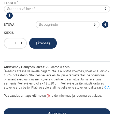
TEKSTILĖ
STOVAI
KIEKIS
Į krepšelį
Atidavimo / Gamybos laikas:
2-5 darbo dienos
Švedijos
stalinė vėliavėlė pagaminta iš aukštos kokybės, vokiško audinio -
100% poliesterio
. Stalinės vėliavėlės, tai puiki reprezentacinė priemonė
priimant svečius ir užsienio, verslo partnerius ar kitus Jums svarbius
asmenis. Vėliavėlės dydis - 12 x 20 cm. Vėliavėlę galite įsigyti kartu su
stoveliu arba be jo. Plačiau apie stalinių vėliavėlių stovelius galite rasti
ČIA
.
Paspaudus ant
apskritimo su
(i)
raide informacija rodoma su vaizdu.
Aprašymas