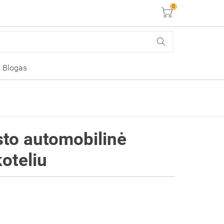
0
Krepšelis
Blogas
to automobilinė
koteliu