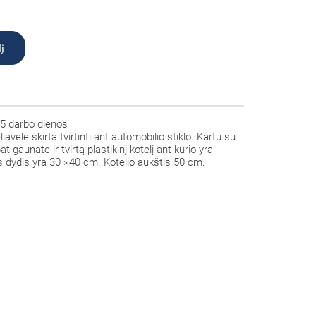
į
5 darbo dienos
liavėlė
skirta tvirtinti ant automobilio stiklo. Kartu su
t gaunate ir tvirtą plastikinį kotelį ant kurio yra
 dydis yra 30 ×40 cm. Kotelio aukštis 50 cm.