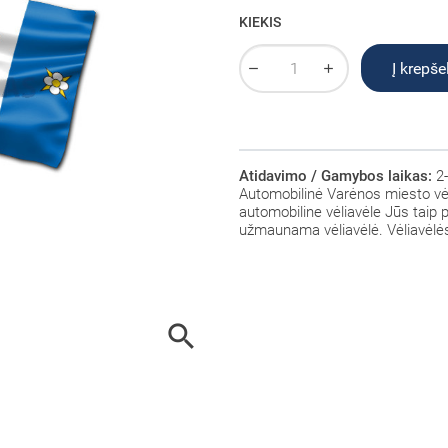
KIEKIS
Į krepšel
Atidavimo / Gamybos laikas:
2-
Automobilinė Varėnos miesto vė
automobiline vėliavėle Jūs taip pa
užmaunama vėliavėlė. Vėliavėlės
