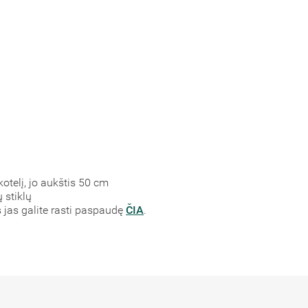
 kotelį, jo aukštis 50 cm
ų stiklų
s jas galite rasti paspaudę
ČIA
.