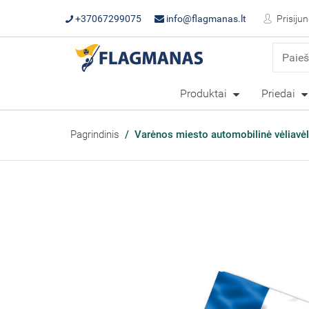
+37067299075
info@flagmanas.lt
Prisijun
Produktai
Priedai
Pagrindinis
Varėnos miesto automobilinė vėliavėl