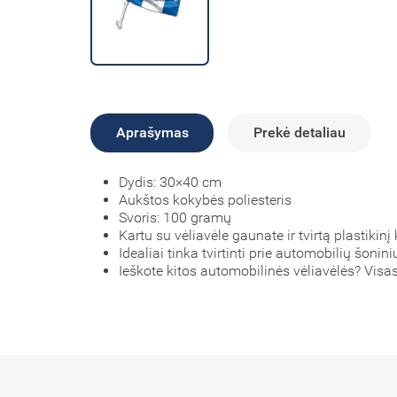
Aprašymas
Prekė detaliau
Dydis: 30×40 cm
Aukštos kokybės poliesteris
Svoris: 100 gramų
Kartu su vėliavėle gaunate ir tvirtą plastikinį
Idealiai tinka tvirtinti prie automobilių šonini
Ieškote kitos automobilinės vėliavėlės? Visa