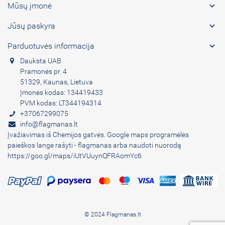

Mūsų įmonė

Jūsų paskyra

Parduotuvės informacija
Dauksta UAB
Pramonės pr. 4
51329, Kaunas, Lietuva
Įmonės kodas: 134419433
PVM kodas: LT344194314
+37067299075
info@flagmanas.lt
Įvažiavimas iš Chemijos gatvės. Google maps programėlės
paieškos lange rašyti - flagmanas arba naudoti nuorodą
https://goo.gl/maps/iUtVUuynQFRAomYc6
© 2024 Flagmanas.lt