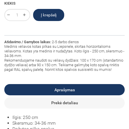
KIEKIS
Į krepšelį
Atidavimo / Gamybos laikas:
2-5 darbo dienos
Medinis vėliavos kotas pilkas su Liepsnele, skirtas horizontalioms
vėliavoms. Kotas yra medinis ir nudažytas. Koto ilgis - 250 cm, skersmuo -
34-36 mm.
Rekomenduojame naudoti su vėliavų dydžiais: 100 x 170 cm (standartinio
dydžio vėliava) arba 90 x 150 cm. Teikiame galimybę koto spalvą rinktis
pagal RAL spalvų paletę. Norint kitos spalvos susisiekti su mumis!
Aprašymas
Prekė detaliau
Ilgis: 250 cm
Skersmuo: 34-36 mm
Dažytas pilka spalva