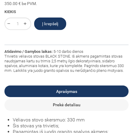
350.00 € be PVM.
KIEKIS
Į krepšelį
Atidavimo / Gamybos laikas:
5-10 darbo dienos
Trivietis vėliavos stovas BLACK STONE. Iš akmens pagamintas stovas
naudojamas kartu su trimis 2,5 metrų ilgio dekoratyviniais, sidabro
spalvos, aliuminiais kotais, kurie yra komplekte. Pagrindo skersmuo 330
mm. Laikiklis yra juodo granito spalvos su nerūdijančio plieno motyvais.
Aprašymas
Prekė detaliau
Vėliavos stovo skersmuo: 330 mm
Šis stovas yra trivietis;
Pagamintas iš juodo granito spalvos akmens;