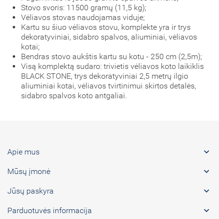
Stovo svoris: 11500 gramų (11,5 kg);
Vėliavos stovas naudojamas viduje;
Kartu su šiuo vėliavos stovu, komplekte yra ir trys
dekoratyviniai, sidabro spalvos, aliuminiai, vėliavos
kotai;
Bendras stovo aukštis kartu su kotu - 250 cm (2,5m);
Visą komplektą sudaro: trivietis vėliavos koto laikiklis
BLACK STONE, trys dekoratyviniai 2,5 metrų ilgio
aliuminiai kotai, vėliavos tvirtinimui skirtos detalės,
sidabro spalvos koto antgaliai.

Apie mus

Mūsų įmonė

Jūsų paskyra

Parduotuvės informacija