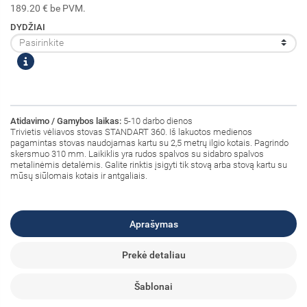
189.20 € be PVM.
DYDŽIAI
Atidavimo / Gamybos laikas:
5-10 darbo dienos
Trivietis vėliavos stovas STANDART 360. Iš lakuotos medienos
pagamintas stovas naudojamas kartu su 2,5 metrų ilgio kotais. Pagrindo
skersmuo 310 mm. Laikiklis yra rudos spalvos su sidabro spalvos
metalinėmis detalėmis. Galite rinktis įsigyti tik stovą arba stovą kartu su
mūsų siūlomais kotais ir antgaliais.
Aprašymas
Prekė detaliau
Šablonai