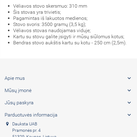
Vėliavos stovo skersmuo: 310 mm
Šis stovas yra trivietis;
Pagamintas iš lakuotos medienos;
Stovo svoris: 3500 gramų (3,5 kg);
Vėliavos stovas naudojamas viduje;
Kartu su stovu galite įsigyti ir mūsų siūlomus kotus;
Bendras stovo aukštis kartu su kotu - 250 cm (2,5m).

Apie mus

Mūsų įmonė

Jūsų paskyra

Parduotuvės informacija
Dauksta UAB
Pramonės pr. 4
51329, Kaunas, Lietuva