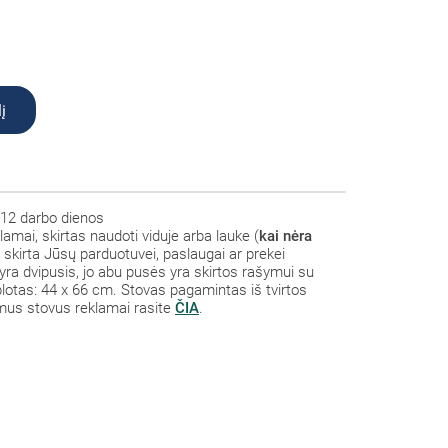
į
12 darbo dienos
amai, skirtas naudoti viduje arba lauke
(
kai nėra
 skirta Jūsų parduotuvei, paslaugai ar prekei
ra dvipusis, jo abu pusės yra skirtos rašymui su
plotas: 44 x 66 cm. Stovas pagamintas iš tvirtos
us stovus reklamai rasite
ČIA
.