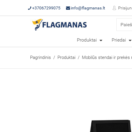
+37067299075
info@flagmanas.lt
Prisijun
Produktai
Priedai
Pagrindinis
Produktai
Mobilūs stendai ir prekės 