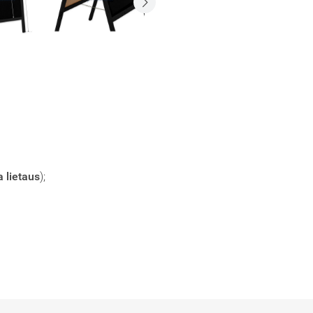
a lietaus
);