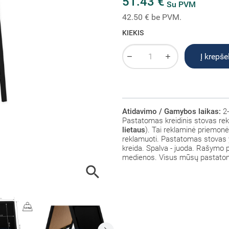
51.43 €
Su PVM
42.50 € be PVM.
KIEKIS
Į krepšel
Atidavimo / Gamybos laikas:
2-
Pastatomas kreidinis stovas rekl
lietaus
). Tai reklaminė priemonė
reklamuoti. Pastatomas stovas y
kreida. Spalva - juoda. Rašymo 
medienos. Visus mūsų pastatom
