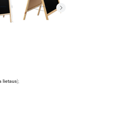
a lietaus
);