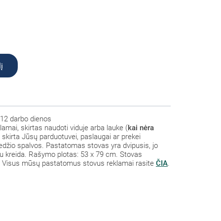
į
12 darbo dienos
amai, skirtas naudoti viduje arba lauke
(
kai nėra
 skirta Jūsų parduotuvei, paslaugai ar prekei
edžio spalvos. Pastatomas stovas yra dvipusis, jo
u kreida. Rašymo plotas: 53 x 79 cm. Stovas
. Visus mūsų pastatomus stovus reklamai rasite
ČIA
.