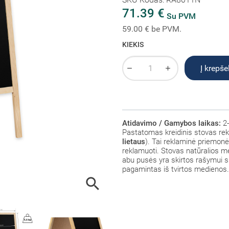
71.39 €
Su PVM
59.00 € be PVM.
KIEKIS
Į krepšel
Atidavimo / Gamybos laikas:
2-
Pastatomas kreidinis stovas rekl
lietaus
). Tai reklaminė priemonė
reklamuoti. Stovas natūralios m
abu pusės yra skirtos rašymui s
pagamintas iš tvirtos medienos
