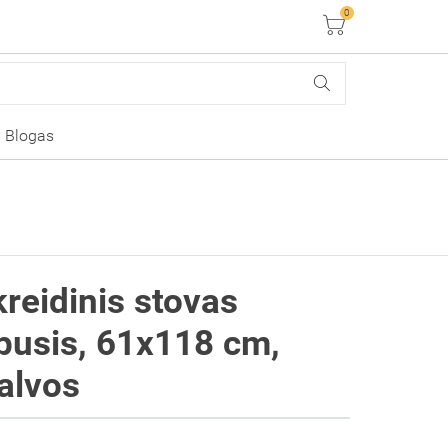
0
Krepšelis
Blogas
reidinis stovas
ipusis, 61x118 cm,
alvos