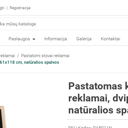
gti
Registracija
Paslaugos
Informacija
Galerija
Kontaktai
reklamai
Pastatomi stovai reklamai
, 61x118 cm, natūralios spalvos
Pastatomas k
reklamai, dv
natūralios sp
SKU Kodas: RA8011N