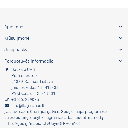

Apie mus

Mūsų įmonė

Jūsų paskyra

Parduotuvės informacija
Dauksta UAB
Pramonės pr. 4
51329, Kaunas, Lietuva
Įmonės kodas: 134419433
PVM kodas: LT344194314
+37067299075
info@flagmanas.lt
Įvažiavimas iš Chemijos gatvės. Google maps programėlės
paieškos lange rašyti - flagmanas arba naudoti nuorodą
https://goo.gl/maps/iUtVUuynQFRAomYc6