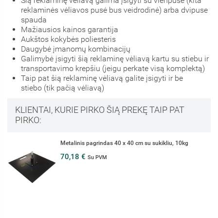
Šią reklaminę vėliavą galima įsigyti su vienpuse (kita
reklaminės vėliavos pusė bus veidrodinė) arba dvipuse
spauda
Mažiausios kainos garantija
Aukštos kokybės poliesteris
Daugybė įmanomų kombinacijų
Galimybė įsigyti šią reklaminę vėliavą kartu su stiebu ir
transportavimo krepšiu (jeigu perkate visą komplektą)
Taip pat šią reklaminę vėliavą galite įsigyti ir be
stiebo (tik pačią vėliavą)
KLIENTAI, KURIE PIRKO ŠIĄ PREKĘ TAIP PAT
PIRKO:
Metalinis pagrindas 40 x 40 cm su sukikliu, 10kg
70,18 €
Su PVM