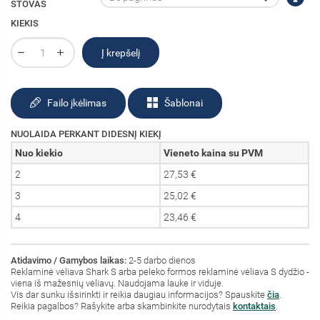
STOVAS
KIEKIS
Į krepšelį
Failo įkėlimas
Šablonai
NUOLAIDA PERKANT DIDESNĮ KIEKĮ
Nuo kiekio
Vieneto kaina su PVM
2
27,53 €
3
25,02 €
4
23,46 €
Atidavimo / Gamybos laikas:
2-5 darbo dienos
Reklaminė vėliava Shark S arba peleko formos reklaminė vėliava S dydžio -
viena iš mažesnių vėliavų. Naudojama lauke ir viduje.
Vis dar sunku išsirinkti ir reikia daugiau informacijos? Spauskite
čia
.
Reikia pagalbos? Rašykite arba skambinkite nurodytais
kontaktais
.