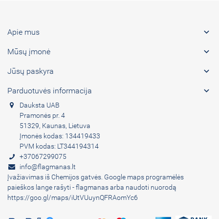

Apie mus

Mūsų įmonė

Jūsų paskyra

Parduotuvės informacija
Dauksta UAB
Pramonės pr. 4
51329, Kaunas, Lietuva
Įmonės kodas: 134419433
PVM kodas: LT344194314
+37067299075
info@flagmanas.lt
Įvažiavimas iš Chemijos gatvės. Google maps programėlės
paieškos lange rašyti - flagmanas arba naudoti nuorodą
https://goo.gl/maps/iUtVUuynQFRAomYc6