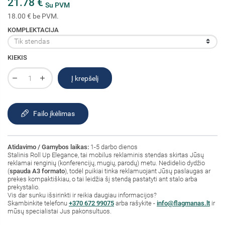
21.78 €
Su PVM
18.00 € be PVM.
KOMPLEKTACIJA
KIEKIS
Į krepšelį
Failo įkėlimas
Atidavimo / Gamybos laikas:
1-5 darbo dienos
Stalinis Roll Up Elegance, tai mobilus reklaminis stendas skirtas Jūsų
reklamai renginių (konferencijų, mugių, parodų) metu. Nedidelio dydžio
(
spauda A3 formato
), todėl puikiai tinka reklamuojant Jūsų paslaugas ar
prekes kompaktiškiau, o tai leidžia šį stendą pastatyti ant stalo arba
prekystalio.
Vis dar sunku išsirinkti ir reikia daugiau informacijos?
Skambinkite telefonu
+370 672 99075
arba rašykite -
info@flagmanas.lt
ir
mūsų specialistai Jus pakonsultuos.