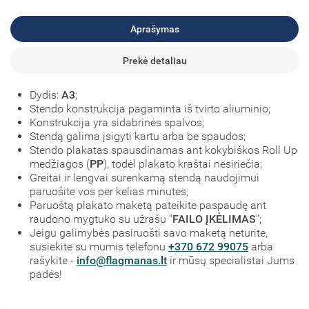
Aprašymas
Prekė detaliau
Dydis:
A3
;
Stendo konstrukcija pagaminta iš tvirto aliuminio;
Konstrukcija yra sidabrinės spalvos;
Stendą galima įsigyti kartu arba be spaudos;
Stendo plakatas spausdinamas ant kokybiškos Roll Up
medžiagos (
PP
), todėl plakato kraštai nesiriečia;
Greitai ir lengvai surenkamą stendą naudojimui
paruošite vos per kelias minutes;
Paruoštą plakato maketą pateikite paspaudę ant
raudono mygtuko su užrašu "
FAILO ĮKĖLIMAS
";
Jeigu galimybės pasiruošti savo maketą neturite,
susiekite su mumis telefonu
+370 672 99075
arba
rašykite -
info@flagmanas.lt
ir mūsų specialistai Jums
padės!