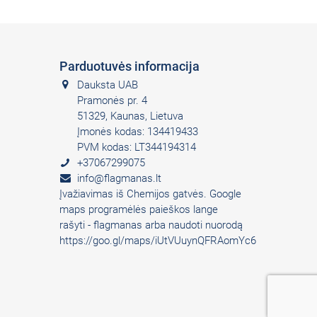
Parduotuvės informacija
Dauksta UAB
Pramonės pr. 4
51329, Kaunas, Lietuva
Įmonės kodas: 134419433
PVM kodas: LT344194314
+37067299075
info@flagmanas.lt
Įvažiavimas iš Chemijos gatvės. Google
maps programėlės paieškos lange
rašyti - flagmanas arba naudoti nuorodą
https://goo.gl/maps/iUtVUuynQFRAomYc6