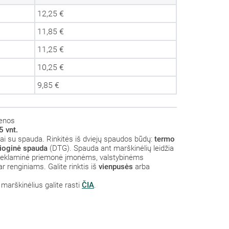
12,25 €
11,85 €
11,25 €
10,25 €
9,85 €
ienos
 vnt.
iai su spauda. Rinkitės iš dviejų spaudos būdų:
termo
sioginė spauda
(DTG). Spauda ant marškinėlių leidžia
iki reklaminė priemonė įmonėms, valstybinėms
r renginiams. Galite rinktis iš
vienpusės
arba
marškinėlius galite rasti
ČIA
.