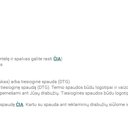
ntelę ir spalvas galite rasti
ČIA
)
ės
kas) arba tiesioginė spauda (DTG)
sioginę spaudą (DTG). Termo spaudos būdu logotipai ir vaizdai 
a pernešami ant Jūsų drabužių. Tiesioginės spaudos būdu logotip
paspaudę
ČIA
. Kartu su spauda ant reklaminių drabužių siūlome 