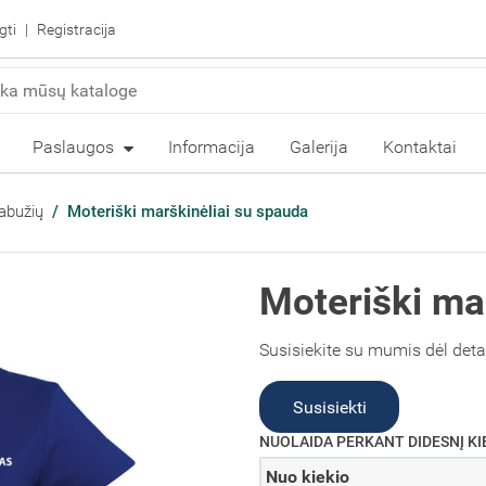
gti
Registracija
Paslaugos
Informacija
Galerija
Kontaktai
abužių
Moteriški marškinėliai su spauda
Moteriški ma
Susisiekite su mumis dėl det
Susisiekti
NUOLAIDA PERKANT DIDESNĮ KI
Nuo kiekio