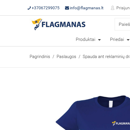
+37067299075
info@flagmanas.lt
Prisijun
Produktai
Priedai
Pagrindinis
Paslaugos
Spauda ant reklaminių dr