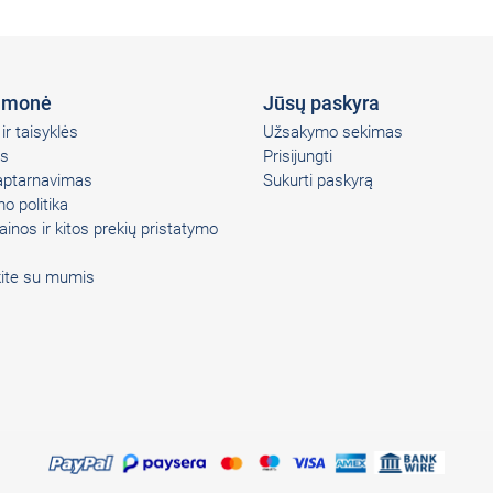
įmonė
Jūsų paskyra
ir taisyklės
Užsakymo sekimas
s
Prisijungti
 aptarnavimas
Sukurti paskyrą
o politika
ainos ir kitos prekių pristatymo
kite su mumis