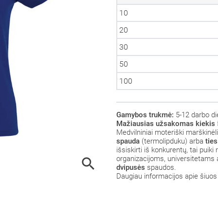
10
20
30
50
100
Gamybos trukmė:
5-12 darbo d
Mažiausias užsakomas kiekis 5
Medvilniniai moteriški marškinėl
spauda
(termolipduku) arba
tie
išsiskirti iš konkurentų, tai pu
organizacijoms, universitetams a

dvipusės
spaudos.
Daugiau informacijos apie šiuos 