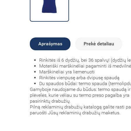
Aprašymas
Prekė detaliau
Rinkitės iš 6 dydžių, bei 36 spalvų! (dydžių le
Moteriški marškinėliai pagaminti iš medviln
Marškinėliai yra liemenuoti
Rinkitės vienpusę arba dvipusę spaudą
Du spaudos būdai: termo spauda (termolipdu
Gamyboje naudojame du būdus: termo spaudą ir tie
plėvelės, kurie vėliau su termo preso pagalba yr
pasirinktų drabužių.
Pilną reklaminių drabužių katalogą galite rasti 
paruošti Jūsų reklaminių drabužių maketus.