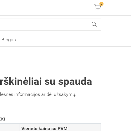
0
Krepšelis
Blogas
rškinėliai su spauda
alesnės informacijos ar dėl užsakymų.
EKĮ
Vieneto kaina su PVM