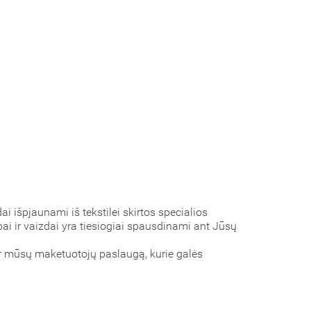
išpjaunami iš tekstilei skirtos specialios
ai ir vaizdai yra tiesiogiai spausdinami ant Jūsų
ir mūsų maketuotojų paslaugą, kurie galės