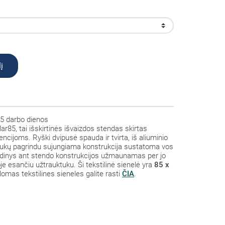
į
5 darbo dienos
ar85, tai išskirtinės išvaizdos stendas skirtas
cijoms. Ryški dvipusė spauda ir tvirta, iš aliuminio
tukų pagrindu sujungiama konstrukcija sustatoma vos
audinys ant stendo konstrukcijos užmaunamas per jo
e esančiu užtrauktuku. Ši tekstilinė sienelė yra
85 x
omas tekstilines sieneles galite rasti
ČIA
.