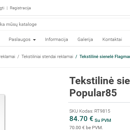
gti
Registracija
Paslaugos
Informacija
Galerija
Kontaktai
reklamai
Tekstiliniai stendai reklamai
Tekstilinė sienelė Flagm
Tekstilinė s
Popular85
SKU Kodas: RT9815
84.70 €
Su PVM
70.00 € be PVM.