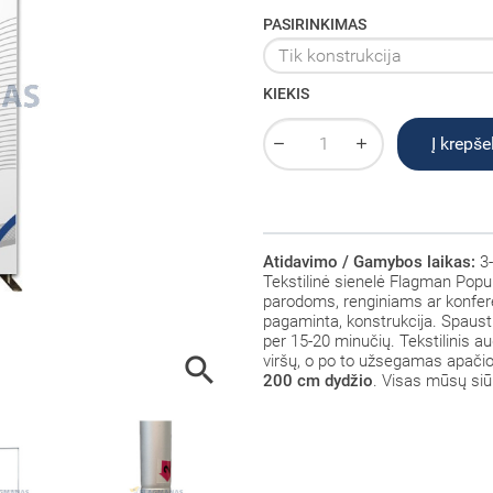
PASIRINKIMAS
KIEKIS
Į krepšel
Atidavimo / Gamybos laikas:
3-
Tekstilinė sienelė Flagman Popul
parodoms, renginiams ar konferen
pagaminta, konstrukcija. Spaus
per 15-20 minučių. Tekstilinis 

viršų, o po to užsegamas apačioj
200 cm dydžio
. Visas mūsų siūl