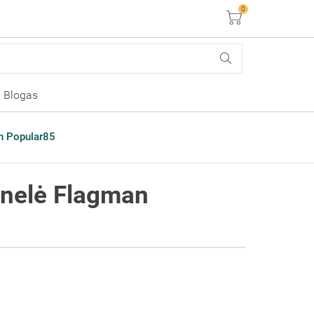
0
Krepšelis
Blogas
an Popular85
ienelė Flagman