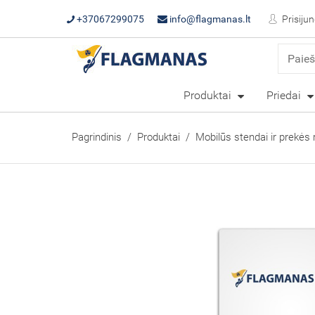
+37067299075
info@flagmanas.lt
Prisijun
Produktai
Priedai
Pagrindinis
Produktai
Mobilūs stendai ir prekės 