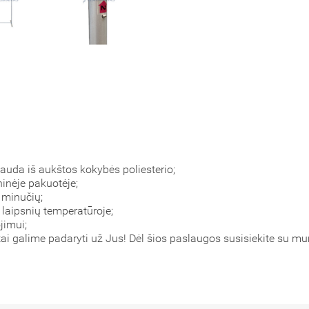
pauda iš aukštos kokybės poliesterio;
ninėje pakuotėje;
 minučių;
laipsnių temperatūroje;
jimui;
 tai galime padaryti už Jus! Dėl šios paslaugos susisiekite su m